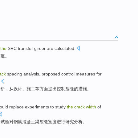
f
the
SRC
transfer
girder
are calculated.
宽度
。
ack
spacing
analysis
,
proposed
control
measures
for
分析
，
从
设计
、
施工
等方面
提出
控制
裂缝
的
措施
。
ould
replace
experiments
to
study
the
crack
width
of
替
试验
对
钢筋
混凝土
梁
裂缝
宽度
进行
研究
分析。