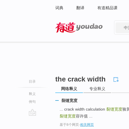
词典
翻译
有道精品课
中
有道 - 网易旗下搜索
the crack width
目录
网络释义
专业释义
释义
裂缝宽度
例句
... crack width calculation
裂缝宽度
验
裂缝宽度
容许值 ...
go
基于8个网页
-
相关网页
top