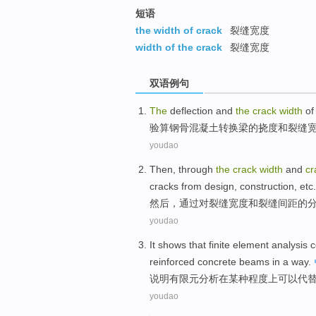
短语
the width of crack
裂缝宽度
width of the crack
裂缝宽度
双语例句
The
deflection
and
the
crack
width
o
验算钢骨混凝土
转换
梁
的
挠度
和
裂缝
youdao
Then
,
through
the
crack
width
and
cr
cracks
from
design
,
construction
,
etc
.
然后
，
通过
对
裂缝
宽度
和
裂缝
间距
的
youdao
It shows that
finite element
analysis
c
reinforced
concrete
beams
in
a way
.
说明
有限元
分析
在
某种
程度上
可以
代
youdao