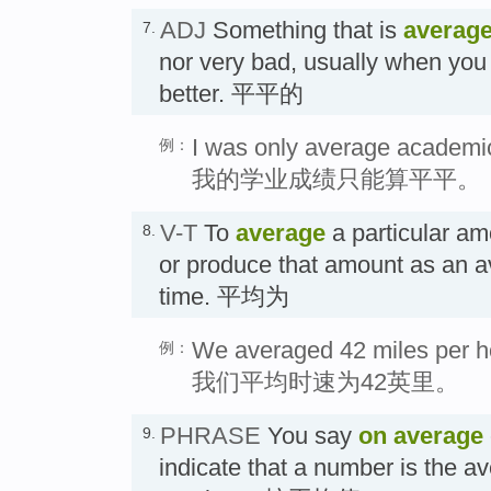
ADJ
Something that is
averag
7.
nor very bad, usually when you
better. 平平的
I was only average academic
例：
我的学业成绩只能算平平。
V-T
To
average
a particular am
8.
or produce that amount as an a
time. 平均为
We averaged 42 miles per h
例：
我们平均时速为42英里。
PHRASE
You say
on average
9.
indicate that a number is the a