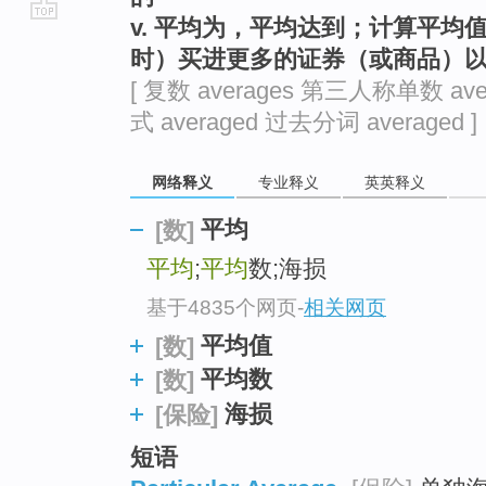
v. 平均为，平均达到；计算平
go
时）买进更多的证券（或商品）
top
[ 复数 averages 第三人称单数 ave
式 averaged 过去分词 averaged ]
网络释义
专业释义
英英释义
平均
[数]
平均
;
平均
数;海损
基于4835个网页
-
相关网页
平均值
[数]
平均数
[数]
海损
[保险]
短语