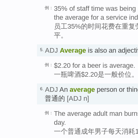
35% of staff time was being
例：
the average for a service ind
员工35%的时间花费在重
平。
ADJ
Average
is also an adj
5.
$2.20 for a beer is average.
例：
一瓶啤酒$2.20是一般价位
ADJ
An
average
person or thing
6.
普通的
[ADJ n]
The average adult man burns
例：
day.
一个普通成年男子每天消耗15