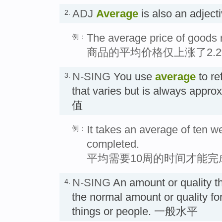
ADJ
Average
is also an adje
2.
The average price of goods 
例：
商品的平均价格仅上涨了2.
N-SING
You use
average
to re
3.
that varies but is always appr
值
It takes an average of ten w
例：
completed.
平均需要10周的时间才能
N-SING
An amount or quality t
4.
the normal amount or quality for
things or people. 一般水平