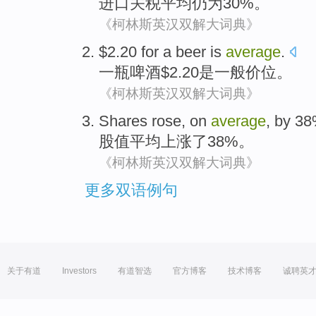
进口
关税
平均
仍
为30%。
《柯林斯英汉双解大词典》
$2.20
for a beer
is
average
.
一瓶
啤酒$2.20
是
一般价位。
《柯林斯英汉双解大词典》
Shares rose,
on
average
,
by
38
股值
平均
上涨了
38%。
《柯林斯英汉双解大词典》
更多双语例句
关于有道
Investors
有道智选
官方博客
技术博客
诚聘英