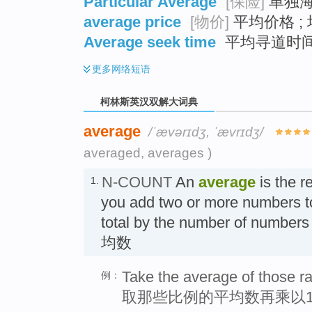
Particular Average
[保险]
单独
average price
[物价]
平均价格 ;
Average seek time
平均寻道时间 
更多
网络短语
柯林斯英汉双解大词典
average
/ˈævərɪdʒ, ˈævrɪdʒ/
averaged, averages )
N-COUNT
An
average
is the r
1.
you add two or more numbers to
total by the number of numbers
均数
Take the average of those ra
例：
取那些比例的平均数再乘以1