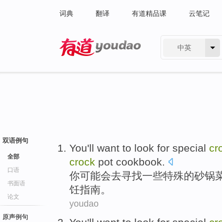
词典
翻译
有道精品课
云笔记
中英
有道 - 网易旗下搜索
双语例句
You
'll
want to
look for
special
cr
全部
crock
pot
cookbook
.
口语
你
可能会
去
寻找
一些特殊
的砂
锅
书面语
饪指南
。
论文
youdao
原声例句