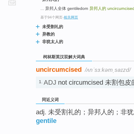
... 异邦人全体 gentiledom
异邦人的
uncircumcise
go
top
基于94个网页
-
相关网页
未受割礼的
异教的
非犹太人的
柯林斯英汉双解大词典
uncircumcised
/ʌnˈsɜːkəmˌsaɪzd/
ADJ
not circumcised 未割包皮
1.
同近义词
adj. 未受割礼的；异邦人的；非
gentile