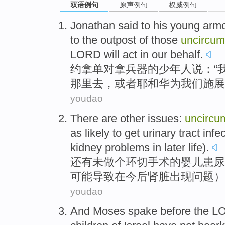
双语例句
原声例句
权威例句
Jonathan
said
to
his
young armo
to
the outpost
of
those
uncircum
LORD
will act in
our
behalf
.
约拿单
对
拿兵器
的
少年
人
说：“
那里
去
，
或者
耶和华
为
我们
施展
youdao
There are other
issues:
uncircu
as likely
to get
urinary
tract
infe
kidney
problems
in
later life
).
还有
未做个环切手术的
婴儿
患尿
可能
导致
在
今后
肾脏
出现问题
）
youdao
And
Moses spake
before
the L