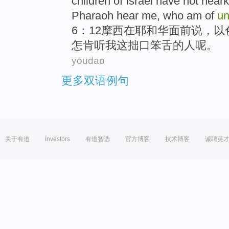
children of
Israel
have
not
hear
Pharaoh
hear
me
, who am
of
un
6：12
摩西
在
耶和华
面前
说
，
以
怎肯
听
我这拙口笨舌
的
人
呢。
youdao
更多双语例句
关于有道
Investors
有道智选
官方博客
技术博客
诚聘英