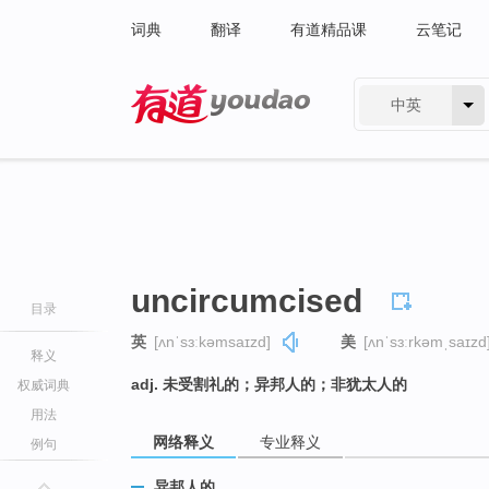
词典
翻译
有道精品课
云笔记
中英
有道 - 网易旗下搜索
uncircumcised
目录
英
[ʌnˈsɜːkəmsaɪzd]
美
[ʌnˈsɜːrkəmˌsaɪzd
释义
adj. 未受割礼的；异邦人的；非犹太人的
权威词典
用法
网络释义
专业释义
例句
异邦人的