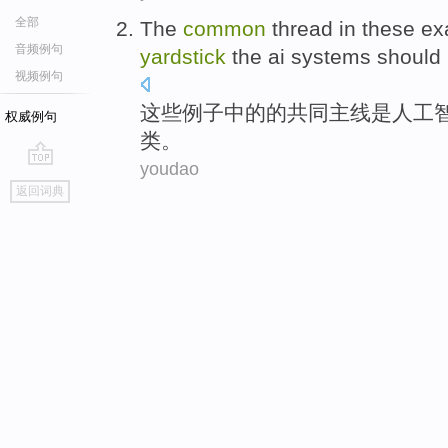
全部
The
common
thread
in
these
ex
音频例句
yardstick
the
ai
systems should
视频例句
这些
例子
中的
的
共同
主线
是
人工
权威例句
类。
youdao
go
返回词典
top