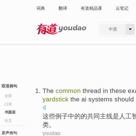
词典
翻译
有道精品课
云笔记
中英
有道 - 网易旗下搜索
双语例句
The
common
thread
in
these
ex
全部
yardstick
the
ai
systems should
口语
书面语
这些
例子
中的
的
共同
主线
是
人工
论文
类。
youdao
原声例句