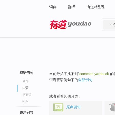
词典
翻译
有道精品课
中
有道 - 网易旗下搜索
双语例句
当前分类下找不到"
common yardstick
"
查看双语例句下的
全部例句
全部
口语
书面语
或者看看其他分类：
论文
原声例句
原声例句