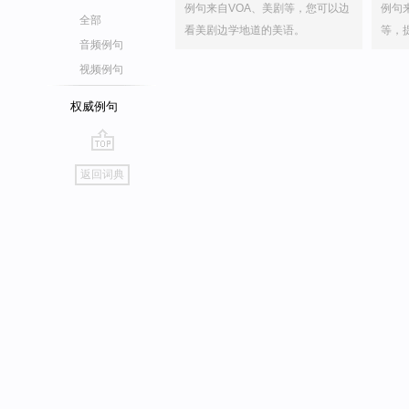
例句来自VOA、美剧等，您可以边
例句
全部
看美剧边学地道的美语。
等，
音频例句
视频例句
权威例句
go
返回词典
top