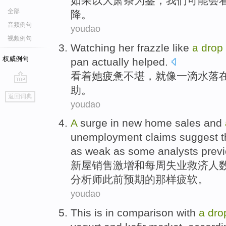
如果
以
大
萧条
为
鉴
，
我们
可能会
全部
降
。
音频例句
youdao
视频例句
Watching
her
frazzle
like
a
drop
权威例句
pan
actually
helped
.
看着
她
疲惫
不堪，
就像
一滴
水落
助
。
go
返回词典
top
youdao
A
surge in
new
home
sales
and
unemployment
claims
suggest t
as
weak
as
some
analysts
previ
新
屋
销售
激增
和
每周
失业
救济人
分析师
此前预期的那样
疲软
。
youdao
This is
in comparison
with
a
dro