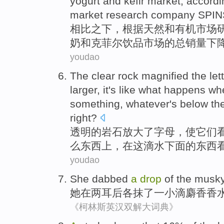
yogurt
and
kefir
market
,
accordi
market
research
company
SPIN
相比
之下，
根据
天然
和
有机
市场
奶
和克
菲尔
饮品市场的
总
销量
下
youdao
The
clear
rock
magnified
the
let
larger
,
it's like
what
happens w
something
, whatever's
below
th
right
?
透明
的
岩石
放大
了
字母
，
使
它们
么
东西
上，在
这
滴水
下面
的东西
youdao
She
dabbed
a
drop
of the
musk
她
在两
耳后
各
抹了
一小滴麝香
香
《柯林斯英汉双解大词典》