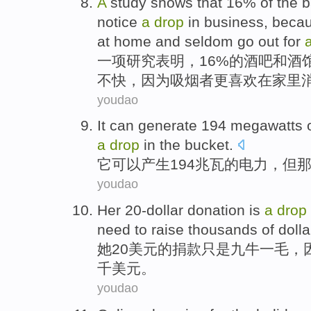
A
study shows that 16% of the b
notice
a
drop
in business, becau
at home and seldom go out for
一
项研究表明，16%的酒吧和酒
不快，因为吸烟者更喜欢在家里
youdao
It
can
generate
194
megawatts
a
drop
in the bucket
.
它
可以
产生
194
兆瓦
的
电力
，
但
youdao
Her
20-dollar donation
is
a
drop
need to
raise
thousands of
dolla
她
20
美元
的
捐款
只是九牛
一
毛
，
千
美元。
youdao