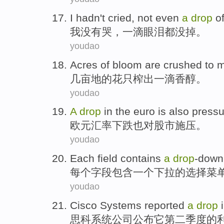
I
hadn't
cried
,
not even
a
drop
o
我
没有
哭
，
一滴
眼泪
都
没掉。
youdao
Acres of
bloom are crushed
to 
几
亩
地的
花
只榨出一滴香醇。
youdao
A
drop
in the
euro
is also
pressu
欧元汇率
下跌
也
对
股市
施压
。
youdao
Each
field
contains
a
drop
-down
每个
字段
包含
一个
下拉
的
选择
菜
youdao
Cisco
Systems
reported
a
drop
i
思科
系统
公司
公布
它第二
季度
的