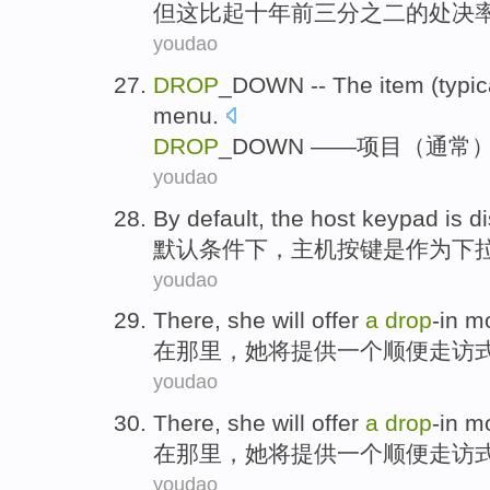
但
这
比起
十
年前
三分之二
的
处决
youdao
DROP
_DOWN -- The
item
(
typic
menu
.
DROP
_DOWN ——
项目
（
通常
youdao
By default
,
the host
keypad
is
d
默认
条件下，
主机
按键
是
作为
下
youdao
There
,
she
will
offer
a
drop
-in m
在那里
，
她
将
提供
一个
顺便
走访
youdao
There
,
she
will
offer
a
drop
-in m
在那里
，
她
将
提供
一个
顺便
走访
youdao