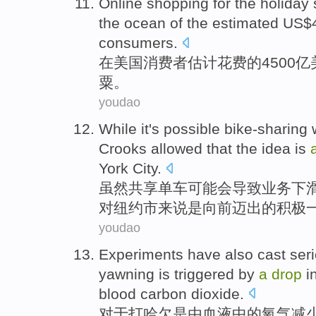
Online
shopping
for
the
holiday
the ocean
of
the
estimated
US$4
consumers
.
在
美国
消费者
估计
花费
的
4500
粟
。
youdao
While
it's
possible bike-sharing
Crooks allowed
that the
idea
is
York City
.
虽然
共享单车
可能
会
导致
业务
下
对纽约市来说
是
向前
迈出
的积极
youdao
Experiments
have
also
cast
ser
yawning
is
triggered
by
a
drop
i
blood
carbon dioxide
.
对于打哈欠
是
由
血液
中的
氧气
减