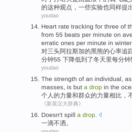
的
这种
观点
，
一些实验
也
同样
提
youdao
Heart rate
tracking
for
three
of t
from
55 beats
per
minute
on av
erratic ones
per
minute
in winter
对
三
头阿拉斯加
的
黑熊
的
心率
追
分钟
55
下
降低
到了冬天里每分钟
youdao
The
strength
of
an
individual
, a
masses
,
is
but
a
drop
in the oc
个人
的
力量
和
群众
的
力量相比，
《新英汉大辞典》
Doesn't
spill
a
drop
.
一滴
不
洒
。
youdao