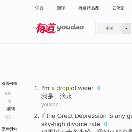
词典
翻译
有道精品课
云笔记
中英
有道 - 网易旗下搜索
双语例句
I
'm
a
drop
of water.
全部
我
是一滴水。
口语
youdao
书面语
If
the
Great
Depression
is
any g
论文
sky-high
divorce rate
.
原声例句