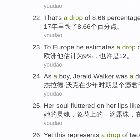
youdao
That's
a
drop
of
8.66 percentage
17
年里
跌
了
8.66个百分点。
youdao
To
Europe
he
estimates
a
drop
欧洲
他
估计
为
9%，
也许是
12
。
youdao
As
a
boy
,
Jerald Walker
was
a
d
杰拉德·
沃克
在
少年
时期是个
瘾君
youdao
Her
soul
fluttered
on
her
lips
lik
她
的
灵魂
，
象
花
上
的
一滴
露珠
，
youdao
Yet
this
represents
a
drop
of
two