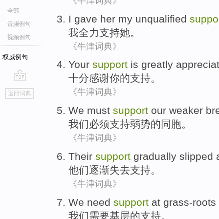
《牛津词典》
全部
I
gave
her
my
unqualified
suppo
音频例句
我
全力
支持
她
。
视频例句
《牛津词典》
权威例句
Your
support
is greatly apprecia
十分
感谢
你
的
支持
。
go
《牛津词典》
返回词典
top
We
must
support
our weaker
br
我们
必须
支持
弱势
的
同胞
。
《牛津词典》
Their
support
gradually slipped
a
他们
逐渐
失去
支持
。
《牛津词典》
We
need
support
at grass-roots 
我们
需要
基层
的
支持
。