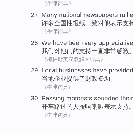
《牛津词典》
Many
national
newspapers
ralli
许多
全国性
报纸
一致
对
他
表示
支
《牛津词典》
We
have been
very
appreciativ
我们
对
他们
的
支持
一直
非常
感激
《柯林斯英汉双解大词典》
Local
businesses
have provide
当地
企业
提供
了
财政
资助。
《牛津词典》
Passing motorists
sounded
thei
开车
路过的人
按
响
喇叭
表示
支持
《牛津词典》