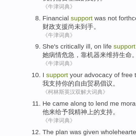
《牛津词典》
Financial
support
was not forth
财政
支援
尚未
到手。
《牛津词典》
She
's critically
ill, on
life
support
她
病情
危急，靠机器来维持生命
《牛津词典》
I
support
your
advocacy
of
free
我
支持
你
的
自由
贸易
倡议
。
《柯林斯英汉双解大词典》
He
came
along to lend
me
mora
他
来
给予
我
精神上
的
支持
。
《牛津词典》
The plan
was given
wholeheart