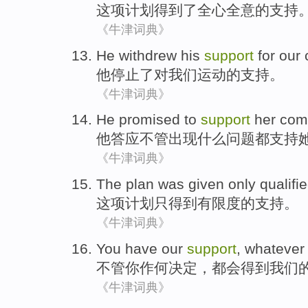
这项
计划
得到
了
全心全意的
支持
《牛津词典》
He
withdrew
his
support
for
our
他
停止
了
对
我们
运动的
支持
。
《牛津词典》
He
promised to
support
her
com
他
答应
不管
出现
什么
问题都
支持
《牛津词典》
The plan
was given
only
qualifi
这项
计划
只
得到有限度
的支持。
《牛津词典》
You
have
our
support
,
whatever
不管
你
作何决定
，都会
得到
我们
《牛津词典》