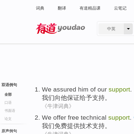
词典
翻译
有道精品课
云笔记
中英
有道 - 网易旗下搜索
双语例句
We
assured
him
of our
support
.
全部
我们
向
他
保证给予
支持
。
口语
《牛津词典》
书面语
We
offer
free
technical
support
.
论文
我们
免费
提供
技术
支持
。
原声例句