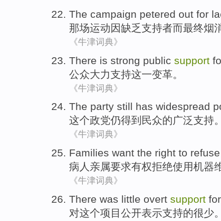
The campaign
petered out
for
la
那场
运动因
缺乏
支持者而最终
烟
《牛津词典》
There is
strong
public
support
fo
公众
大力
支持
这一
变革
。
《牛津词典》
The
party
still
has widespread
p
这个
政党
仍
得到
民众的广泛支持
《牛津词典》
Families
want
the right to
refuse
病人亲属
要求
有权
拒绝使用机器
《牛津词典》
There was
little
overt
support
fo
对
这个
项目
公开表示
支持
的很少