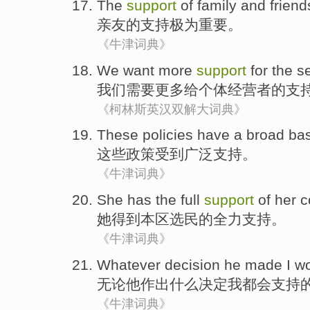
The
support
of
family and friend
亲友
的
支持
极为
重要。
《牛津词典》
We
want
more
support
for
the s
我们
需要
更多
给
个体
经营者的
支
《柯林斯英汉双解大词典》
These
policies
have a broad
bas
这些
政策
受到
广泛支持。
《牛津词典》
She
has the
full
support
of
her
c
她
得到本区选民
的
全力
支持
。
《牛津词典》
Whatever
decision
he
made
I
w
无论
他
作出
什么
决定
我
都会
支持
《牛津词典》