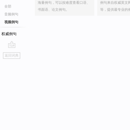
海量例句，可以按难度查看口语、
例句来自权威英文
全部
书面语、论文例句。
等，提供最专业的
音频例句
视频例句
权威例句
go
返回词典
top