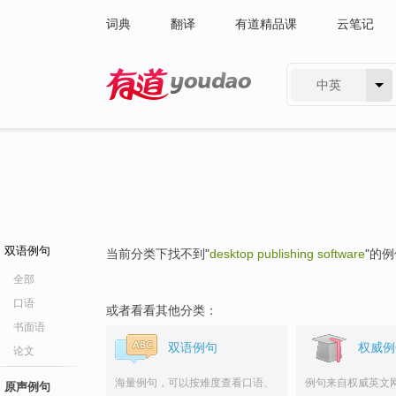
词典
翻译
有道精品课
云笔记
中英
有道 - 网易旗下搜索
双语例句
当前分类下找不到"
desktop publishing software
"的
全部
口语
或者看看其他分类：
书面语
双语例句
权威例
论文
海量例句，可以按难度查看口语、
例句来自权威英文
原声例句