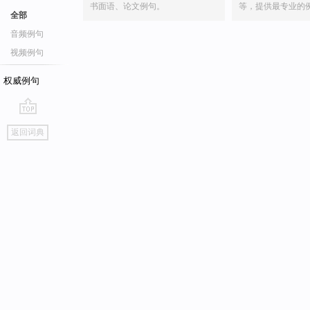
书面语、论文例句。
等，提供最专业的
全部
音频例句
视频例句
权威例句
go
返回词典
top