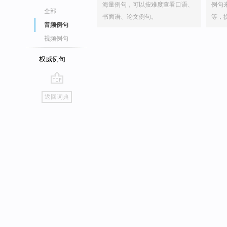
海量例句，可以按难度查看口语、
例句
全部
书面语、论文例句。
等，
音频例句
视频例句
权威例句
go
返回词典
top