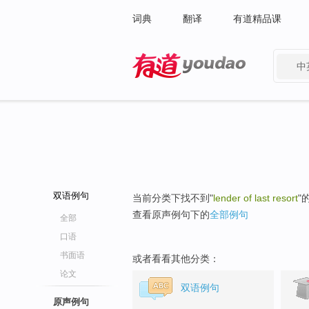
词典
翻译
有道精品课
中
有道 - 网易旗下搜索
双语例句
当前分类下找不到"
lender of last resort
"
查看原声例句下的
全部例句
全部
口语
书面语
或者看看其他分类：
论文
双语例句
原声例句