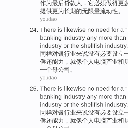
作为
最后贷款人
，
它
必须
做得
更
提供
更为
长期
的
无限量
流动性
。
youdao
There is
likewise
no
need
for
a
“
banking
industry any more than 
industry
or
the shellfish
industry.
同样
对
银行业
来说
没有
必要
设立
偿还能力，就像
个人
电脑
产业
和
一个母公司。
youdao
There is
likewise
no
need
for
a
“
banking
industry any more than 
industry
or
the shellfish
industry.
同样
对
银行业
来说
没有
必要
设立
偿还能力，就像
个人
电脑
产业
和