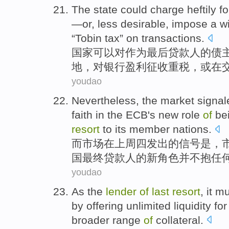
The
state
could
charge heftily f
—
or
,
less desirable
,
impose a
wi
“
Tobin
tax
”
on
transactions
.
国家
可以
对
作为
最后
贷款人
的
债
地，
对
银行
盈利
征收
重税
，
或
在
youdao
Nevertheless, the
market
signal
faith
in
the ECB
's
new
role
of
be
resort
to its member nations.
而
市场
在上周四
发出
的
信号
是，
国
最终贷款人
的
新
角色
并不抱
任
youdao
As
the
lender
of
last
resort
,
it
mu
by
offering
unlimited
liquidity
for
broader
range
of
collateral
.