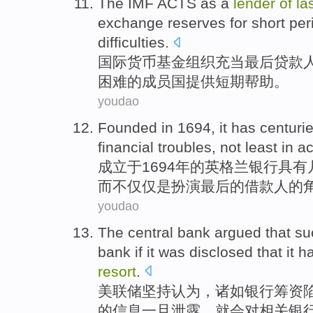
The IMF
ACTS as a
lender
of
la
exchange
reserves
for
short
per
difficulties
.
国际
货币基金组织
充当
最后
贷款
困难的
成员国
提供
短期
帮助。
youdao
Founded
in 1694, it
has
centuri
financial
troubles
,
not least
in
ac
成立
于1694年的英格兰
银行
具有
而
不仅仅
是
扮演
最后的借款人的
youdao
The
central
bank
argued that
su
bank
if it was
disclosed
that
it h
resort
.
美联储
坚持
认为
，
诸如
银行
筹资
的
信息
一旦
泄露
，
就
会对相关银