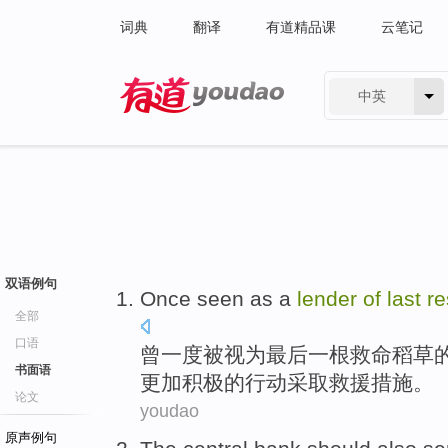
词典
翻译
有道精品课
云笔记
中英
有道 - 网易旗下搜索
双语例句
Once
seen as
a
lender
of
last
re
全部
口语
曾一度
被
视为
最后
一
根救命
稻草
书面语
更加积极的
行动
采取救援措施。
论文
youdao
原声例句