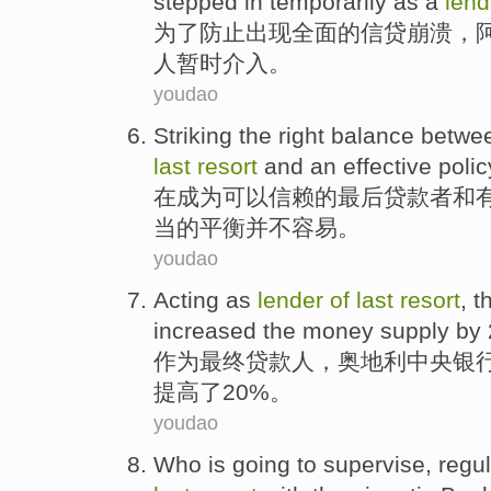
stepped in
temporarily
as a
len
为了
防止
出现
全面
的
信贷
崩溃
，
人
暂时
介入
。
youdao
Striking the
right
balance
betwe
last
resort
and
an
effective
polic
在
成为
可以信赖
的
最后
贷款者
和
当
的
平衡
并不容易。
youdao
Acting
as
lender
of
last
resort
,
t
increased
the
money
supply
by
作为
最终贷款人
，
奥地利
中央
银
提高
了
20%。
youdao
Who
is going
to
supervise
,
regu