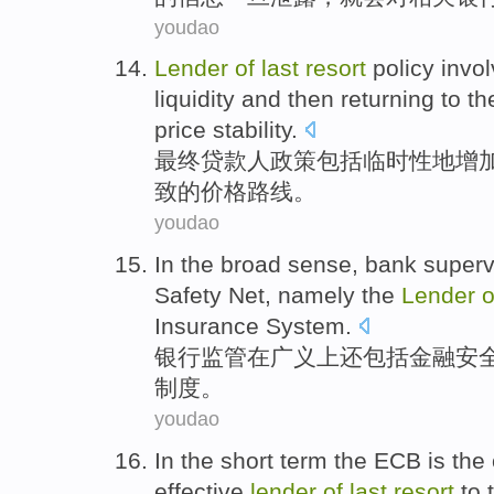
youdao
Lender
of
last
resort
policy
invo
liquidity
and
then returning to
th
price
stability
.
最终贷款人
政策
包括
临时性
地增
致
的
价格
路线
。
youdao
In
the broad sense
,
bank
superv
Safety
Net
,
namely
the
Lender
Insurance
System
.
银行
监管
在
广义
上
还
包括
金融
安
制度
。
youdao
In
the
short term
the ECB
is
the 
effective
lender
of
last
resort
to 