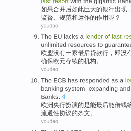
last
resort
with the
gigantic
Ban
如果合并后如此
巨大
的
银行出现
监督
、
规范
和
运作
的作用呢？
youdao
The EU
lacks
a
lender
of
last
re
unlimited
resources
to guarante
欧盟
没有
一家
最后
贷款行
，即没
确保
欧元
存续
的
机构
。
youdao
The ECB
has responded as a
le
banking
system,
expanding and 
Banks
.
欧洲
央行扮演
的
是能
最后
能借钱
流通性
协议的条文。
youdao