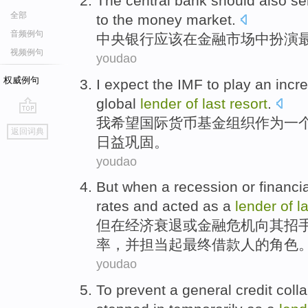
The central
bank
should
also se
全部
to the
money
market
.
音频例句
中央
银行
应该
在
金融
市场
中扮演
视频例句
youdao
权威例句
I
expect
the IMF
to play
an
incre
global
lender
of
last
resort
.
我
希望
国际
货币基金组织
作为
一
go
返回词典
top
日益巩固。
youdao
But
when
a recession
or
financi
rates
and
acted as
a
lender
of
l
但
在
经济
衰退
或
金融
危机向其
招
率
，
并
担当
起
最终借款人的角色
youdao
To
prevent
a
general
credit
coll