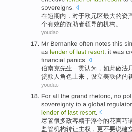
sovereigns.
在
短期
内，对于
欧元区
最大
的
资
个
有效
的资助者领导的机构。
youdao
Mr Bernanke
often notes
this
si
as
lender
of
last
resort
:
it was
cr
financial
panics
.
伯南克
先生一贯认为，
如此
做法
贷款人角色
上来，设立美联储
的
youdao
For all
the
grand
rhetoric
,
no
pol
sovereignty
to
a
global
regulator
lender
of
last
resort
.
尽管很多政客
精于浮夸
的
花言巧
监管机构
转让
主权
，更
不要
说
建