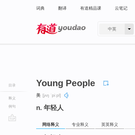
词典
翻译
有道精品课
云笔记
中英
有道 - 网易旗下搜索
Young People
目录
美
[jʌŋ ˈpiːpl]
释义
n. 年轻人
例句
网络释义
专业释义
英英释义
go
top