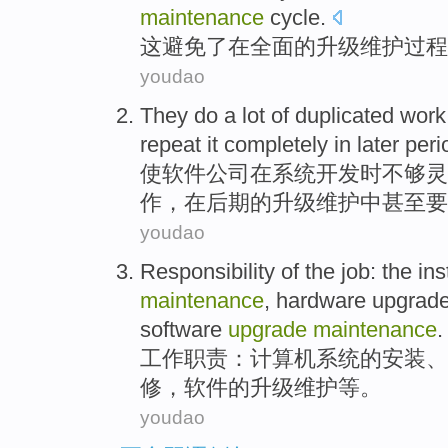
maintenance
cycle.
这
避免了
在
全面
的
升级
维护
过程
youdao
They
do
a lot
of
duplicated
work
repeat
it completely
in
later peri
使软件公司
在
系统开发
时
不够灵
作
，在
后期
的
升级
维护
中
甚至
要
youdao
Responsibility
of
the
job
: the
ins
maintenance
,
hardware
upgrad
software
upgrade
maintenance
.
工作职责
：
计算机
系统
的
安装
、
修
，
软件
的
升级
维护等。
youdao