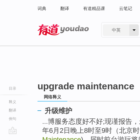
词典
翻译
有道精品课
云笔记
中英
有道 - 网易旗下搜索
upgrade maintenance
目录
网络释义
释义
升级维护
翻译
例句
...博服务态度好不好;现谨报告，永
年6月2日晚上8时至9时（北京
go
Maintenance
)，届时前台游玩