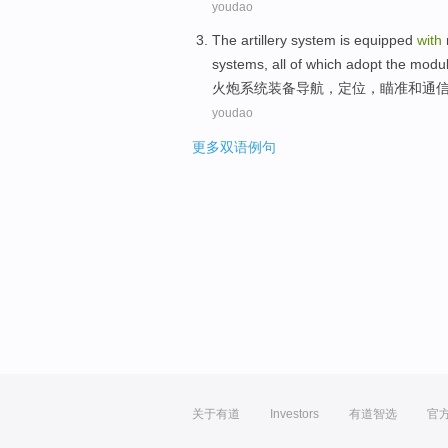
youdao
The artillery
system
is
equipped
with
systems
,
all
of
which adopt the
modul
火炮
系统
装备
导航
，
定位
，瞄准
和
通
youdao
更多双语例句
关于有道
Investors
有道智选
官