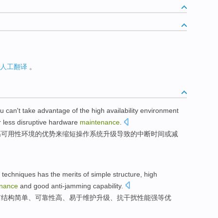
人工翻译
。
ou
can't
take advantage
of the
high
availability
environment
r
less
disruptive
hardware
maintenance
.
高
可用性
环境
的
优势
来
缩短
操作系统
升级
导致的
中断
时间
或
减
techniques
has
the
merits of
simple
structure
,
high
nance
and
good anti-jamming
capability.
有
结构
简单
、可靠性
高
、
易于
维护
升级
、抗干扰性能强等优