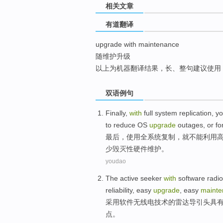
相关文章
top
有道翻译
upgrade with maintenance
随维护升级
以上为机器翻译结果，长、整句建议使用
双语例句
Finally
,
with
full
system
replication
,
y
to
reduce
OS
upgrade
outages
,
or
fo
最后
，
使用
全
系统
复制
，
就
不能
利用
少
毁灭性
硬件维护。
youdao
The
active seeker
with
software
radio
reliability
,
easy
upgrade
,
easy
mainte
采用
软件
无线电
技术
的
雷达
导引
头
具
点。