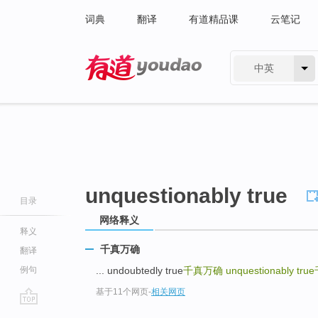
词典
翻译
有道精品课
云笔记
中英
有道 - 网易旗下搜索
unquestionably true
目录
网络释义
释义
千真万确
翻译
例句
... undoubtedly true
千真万确
unquestionably true
基于11个网页
-
相关网页
go