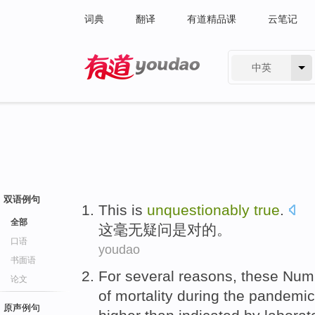
词典
翻译
有道精品课
云笔记
中英
有道 - 网易旗下搜索
双语例句
This
is
unquestionably
true
.
全部
这
毫无
疑问是对的。
口语
youdao
书面语
For
several
reasons
,
these
Num
论文
of
mortality
during
the pandemic
原声例句