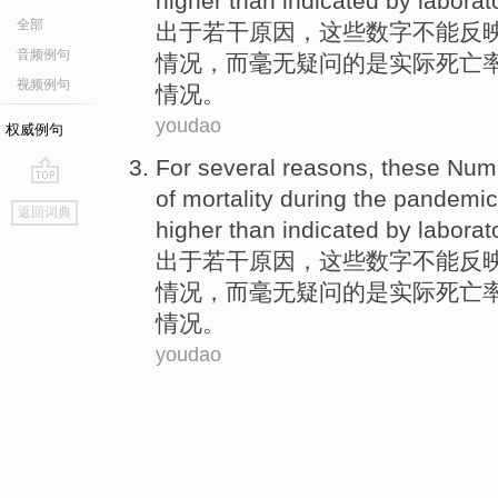
higher than
indicated
by
laborat
全部
出于
若干
原因
，
这些
数字
不能
反
音频例句
情况
，
而
毫无
疑问的是实际死亡
视频例句
情况。
youdao
权威例句
For
several
reasons
,
these
Num
of
mortality
during
the pandemic
go
返回词典
top
higher than
indicated
by
laborat
出于
若干
原因
，
这些
数字
不能
反
情况
，
而
毫无
疑问的是实际死亡
情况。
youdao