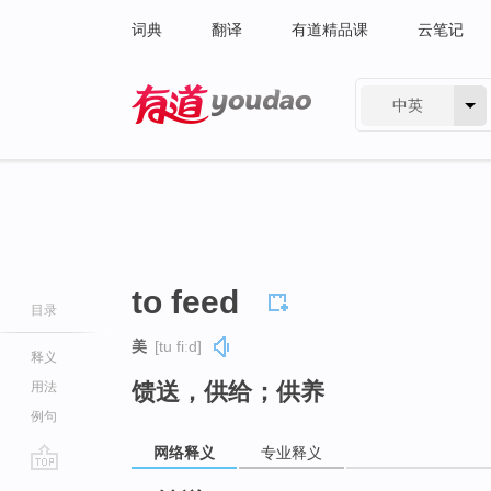
词典
翻译
有道精品课
云笔记
中英
有道 - 网易旗下搜索
to feed
目录
美
[tu fiːd]
释义
馈送，供给；供养
用法
例句
网络释义
专业释义
go