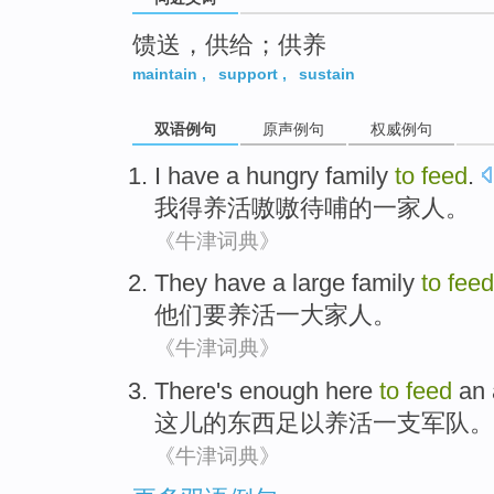
馈送，供给；供养
maintain
,
support
,
sustain
双语例句
原声例句
权威例句
I
have a hungry
family
to
feed
.
我
得
养活
嗷嗷待哺的
一家人
。
《牛津词典》
They
have
a
large
family
to
feed
他们
要
养活
一
大
家人
。
《牛津词典》
There
's
enough here
to
feed
an
这儿
的
东西足以
养活
一支
军队。
《牛津词典》