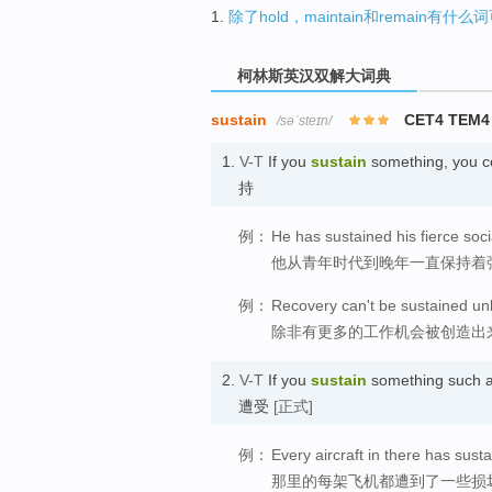
1.
除了hold，maintain和remain有
柯林斯英汉双解大词典
sustain
CET4 TEM4
/səˈsteɪn/
1.
V-T
If you
sustain
something, you con
持
例：
He has sustained his fierce soc
他从青年时代到晚年一直保持着
例：
Recovery can't be sustained un
除非有更多的工作机会被创造出
2.
V-T
If you
sustain
something such as 
遭受
[正式]
例：
Every aircraft in there has su
那里的每架飞机都遭到了一些损