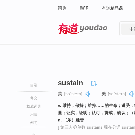
词典
翻译
有道精品课
中
有道 - 网易旗下搜索
sustain
目录
英
[səˈsteɪn]
美
[səˈsteɪn]
释义
v. 维持，保持；维持……的生命；遭受
权威词典
量；证实，证明；认可，赞成，确认；（
用法
n. （乐）延音
例句
[ 第三人称单数 sustains 现在分词 sustaini