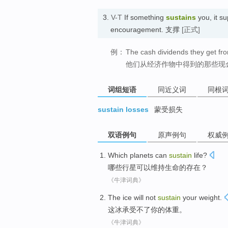
3.
V-T
If something
sustains
you, it su
encouragement. 支撑
[正式]
例：
The cash dividends they get fr
他们从经济作物中得到的那些现
词组短语
同近义词
同根
sustain losses
蒙受损失
双语例句
原声例句
权威
Which
planets
can
sustain
life
?
哪些
行星
可以
维持
生命
的存在？
《牛津词典》
The
ice
will not
sustain
your
weight
.
这
冰
承受
不
了
你
的
体重
。
《牛津词典》