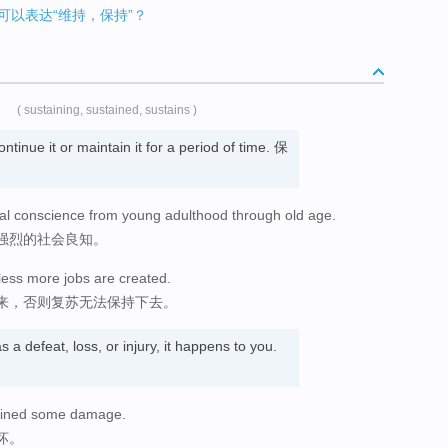
什么词可以表达“维持，保持”？
( sustaining, sustained, sustains )
tinue it or maintain it for a period of time. 保
ial conscience from young adulthood through old age.
强烈的社会良知。
less more jobs are created.
来，否则复苏无法保持下去。
a defeat, loss, or injury, it happens to you.
stained some damage.
坏。