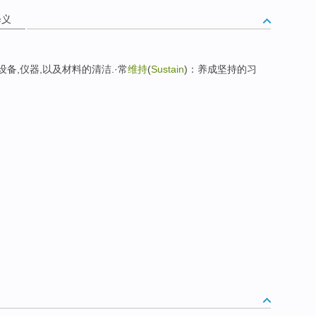
释义
境,设备,仪器,以及材料的清洁.·常
维持
(
Sustain
)：养成坚持的习