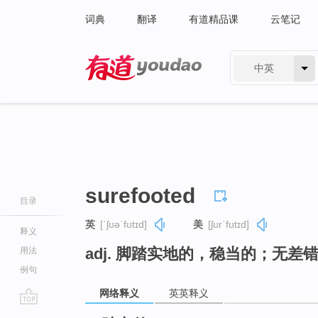
词典
翻译
有道精品课
云笔记
中英
有道 - 网易旗下搜索
surefooted
目录
英
[ˈʃʊəˈfʊtɪd]
美
[ʃʊrˈfʊtɪd]
释义
adj. 脚踏实地的，稳当的；无差
用法
例句
网络释义
英英释义
go