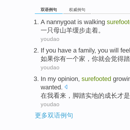
双语例句
权威例句
A
nannygoat
is walking
surefoo
一
只母山羊
缓步走着。
youdao
If
you
have
a
family
, you
will
fee
如果
你
有
一个
家
，你
就会
觉得
踏
youdao
In
my
opinion
,
surefooted
growi
wanted
.
在
我
看来
，
脚踏
实地的成长才是
youdao
更多双语例句