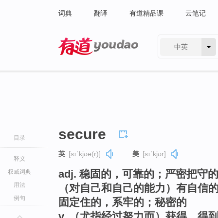
词典
翻译
有道精品课
云笔记
中英
有道 - 网易旗下搜索
secure
目录
英
[sɪˈkjʊə(r)]
美
[sɪˈkjʊr]
释义
adj. 稳固的，可靠的；严密把
权威词典
用法
（对自己和自己的能力）有自信
例句
固定住的，系牢的；秘密的
v. （尤指经过努力而）获得，