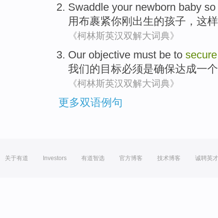
Swaddle
your
newborn
baby
so 
用布裹紧
你
刚出生
的
孩子
，
这样
《柯林斯英汉双解大词典》
Our
objective
must
be
to
secure
我们
的
目标
必须
是
确保
达成
一个
《柯林斯英汉双解大词典》
更多双语例句
关于有道
Investors
有道智选
官方博客
技术博客
诚聘英