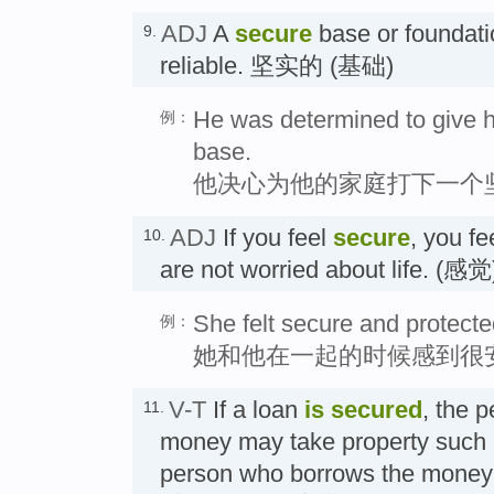
ADJ
A
secure
base or foundati
9.
reliable. 坚实的 (基础)
He was determined to give hi
例：
base.
他决心为他的家庭打下一个
ADJ
If you feel
secure
, you f
10.
are not worried about life. 
She felt secure and protect
例：
她和他在一起的时候感到很
V-T
If a loan
is secured
, the 
11.
money may take property such 
person who borrows the money if 