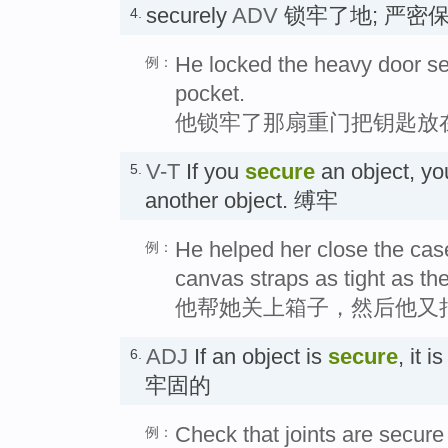
securely
ADV
锁牢了地; 严密
4.
He locked the heavy door sec
例：
pocket.
他锁牢了那扇重门把钥匙放
V-T
If you
secure
an object, you
5.
another object. 缚牢
He helped her close the cas
例：
canvas straps as tight as th
他帮她关上箱子，然后他又
ADJ
If an object is
secure
, it i
6.
牢固的
Check that joints are secur
例：