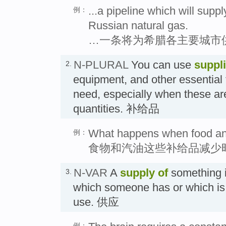
...a pipeline which will supp
例：
Russian natural gas.
…一条将为希腊各主要城市
N-PLURAL
You can use
suppl
2.
equipment, and other essential 
need, especially when these are
quantities. 补给品
What happens when food and
例：
食物和汽油这些补给品减少
N-VAR
A
supply
of
something i
3.
which someone has or which is 
use. 供应
例：