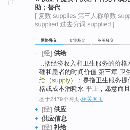
助；替代
go
[ 复数 supplies 第三人称单数 sup
top
supplied 过去分词 supplied ]
网络释义
专业释义
英英释义
供给
[经]
...括经济收入和卫生服务的价
础和患者的时间价值 第三章 卫
给
（
supply
）：是指卫生服务提
格或成本消耗水 平上，愿意而
基于2479个网页
-
相关网页
供应
[经]
供应信息
补给
[经]