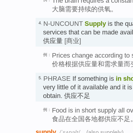
The brain requires a constan
大脑需要持续的供氧。
N-UNCOUNT
Supply
is the qu
4.
services that can be made avail
供应量
[商业]
Prices change according to
例：
价格根据供应量和需求量而
PHRASE
If something is
in sh
5.
very little of it available and it is
obtain. 供应不足
Food is in short supply all o
例：
食品在全国各地都供应不足
supply
/ˈsʌpəlɪ/
(also supplely)