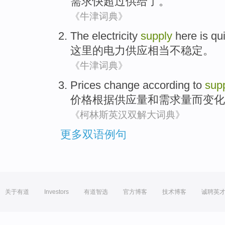
需求
快
超过供给了。
《牛津词典》
The
electricity
supply
here
is qu
这里
的
电力
供应
相当
不稳定
。
《牛津词典》
Prices
change
according to
sup
价格
根据
供应量
和
需求量
而变化
《柯林斯英汉双解大词典》
更多双语例句
关于有道
Investors
有道智选
官方博客
技术博客
诚聘英