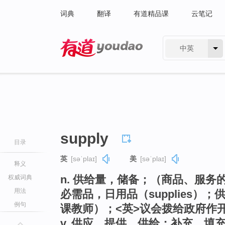
词典
翻译
有道精品课
云笔记
中英
有道 - 网易旗下搜索
supply
目录
英
[səˈplaɪ]
美
[səˈplaɪ]
释义
n. 供给量，储备；（商品、服
权威词典
用法
必需品，日用品（supplies
例句
课教师）；<英>议会拨给政府作开支
v. 供应，提供，供给；补充，