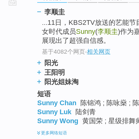
go
李顺圭
top
...11日，KBS2TV放送的艺能节目
女时代成员
Sunny
(
李顺圭
)作为
展现出了超强自信感。
基于4082个网页
-
相关网页
阳光
王阳明
阳光姐妹淘
短语
Sunny Chan
陈锦鸿 ; 陈咏燊 ; 
Sunny Luk
陆剑青
Sunny Wong
黄国荣 ; 星级排舞师
更多
网络短语