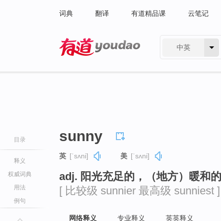
词典
翻译
有道精品课
云笔记
中英
有道 - 网易旗下搜索
sunny
目录
英
[ˈsʌni]
美
[ˈsʌni]
释义
adj. 阳光充足的，（地方）暖
权威词典
用法
[ 比较级 sunnier 最高级 sunniest ]
例句
网络释义
专业释义
英英释义