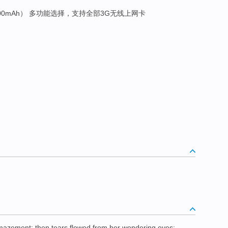
8800mAh） 多功能选择，支持全部3G无线上网卡
amazement
;
then
tears flowed
from
her
wondering
eyes
;