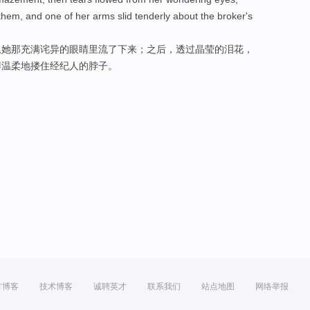
them, and
one
of her
arms slid
tenderly
about the
broker
's
从
她
那
充满诧异
的
眼睛
里流了下来；
之后
，
透过
晶莹的泪花，
膊
温柔
地搂住
经纪人
的脖子。
方博客
技术博客
诚聘英才
联系我们
站点地图
网络举报