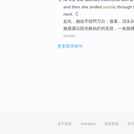
and then she
smiled
sunnily
through
neck
.
起先
，
她
似乎
惊愕
万分；接着，
泪水
她
展露
出阳光般灿烂的笑容，
一
条
胳
youdao
更多双语例句
关于有道
Investors
有道智选
官