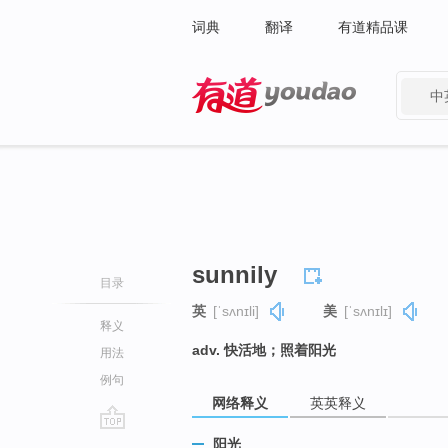
词典
翻译
有道精品课
中
有道 - 网易旗下搜索
sunnily
目录
英
[ˈsʌnɪli]
美
[ˈsʌnɪlɪ]
释义
adv. 快活地；照着阳光
用法
例句
网络释义
英英释义
go
阳光