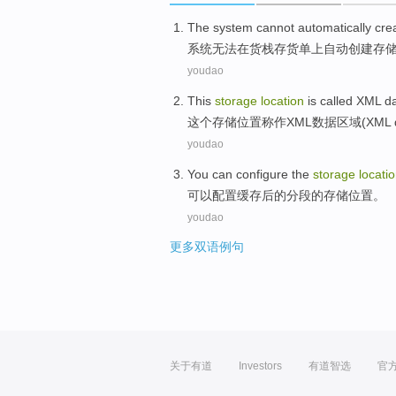
The
system
cannot
automatically
cre
系统
无法
在
货栈
存货单上
自动
创建
存
youdao
This
storage
location
is called
XML
d
这个
存储
位置
称作
XML
数据
区域
(XML 
youdao
You can
configure
the
storage
locati
可以
配置
缓存后
的
分段
的
存储
位置
。
youdao
更多双语例句
关于有道
Investors
有道智选
官