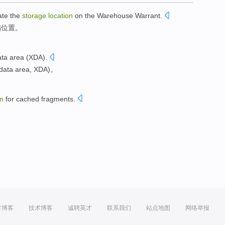
ate
the
storage
location
on
the
Warehouse Warrant
.
储
位置
。
ata
area
(
XDA
).
data area,
XDA
)。
on
for
cached
fragments
.
方博客
技术博客
诚聘英才
联系我们
站点地图
网络举报