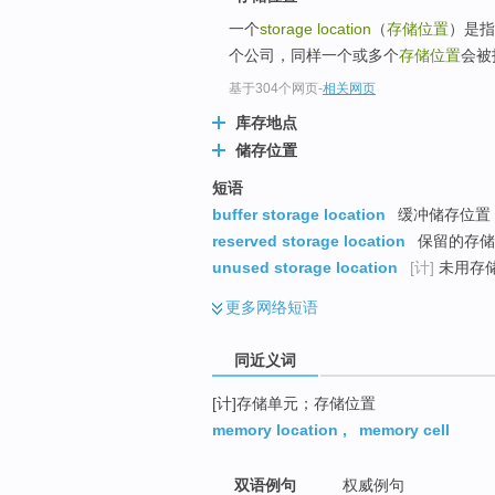
top
一个
storage location
（
存储位置
）是指
个公司，同样一个或多个
存储位置
会被
基于304个网页
-
相关网页
库存地点
储存位置
短语
buffer storage location
缓冲储存位置 
reserved storage location
保留的存储
unused storage location
[计]
未用存
更多
网络短语
同近义词
[计]存储单元；存储位置
memory location
,
memory cell
双语例句
权威例句