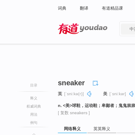
词典
翻译
有道精品课
中
有道 - 网易旗下搜索
sneaker
目录
英
[ˈsniːkə(r)]
美
[ˈsniːkər]
释义
n. <美>球鞋，运动鞋；卑鄙者；鬼鬼祟
权威词典
[ 复数 sneakers ]
用法
例句
网络释义
英英释义