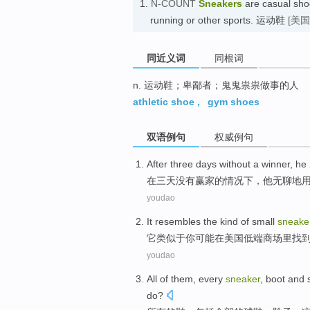
1.
N-COUNT
Sneakers
are casual shoe
running or other sports. 运动鞋
[美国
同近义词
同根词
n. 运动鞋；卑鄙者；鬼鬼祟祟做事的人
athletic shoe
,
gym shoes
双语例句
权威例句
After
three
days
without
a winner
,
he
在
三
天
没有
赢家
的情况下，
他
无聊地
youdao
It
resembles
the kind
of
small
sneake
它
类似于
你
可能
在
美国
低端
商场里
找
youdao
All
of
them,
every
sneaker
,
boot
and
do
?