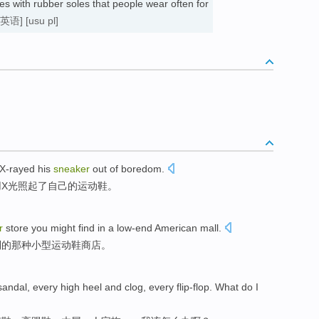
s with rubber soles that people wear often for
英语]
[usu pl]
X-rayed
his
sneaker
out
of
boredom
.
用X光照起
了
自己
的运动鞋
。
r
store
you
might
find
in
a
low-end
American
mall
.
到
的
那种
小型
运动鞋
商店
。
sandal
,
every high heel
and
clog
, every flip-flop. What
do
I