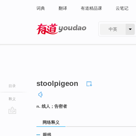
词典
翻译
有道精品课
云笔记
中英
有道 - 网易旗下搜索
stoolpigeon
目录
释义
n. 线人；告密者
go
网络释义
top
眼线