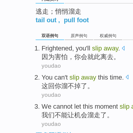
逃走；悄悄溜走
tail out
,
pull foot
双语例句
原声例句
权威例句
Frightened
,
you
'll
slip
away
.
因为害怕
，
你
会
就此
离去
。
youdao
You
can't
slip
away
this time.
这回
你
溜
不
掉了
。
youdao
We
cannot
let
this moment
slip
我们
不能
让
机会
溜走了。
youdao