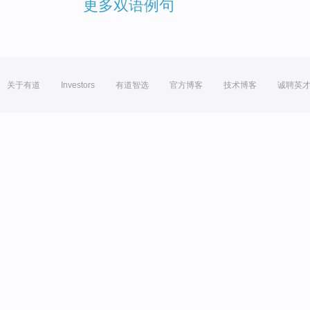
更多双语例句
关于有道
Investors
有道智选
官方博客
技术博客
诚聘英