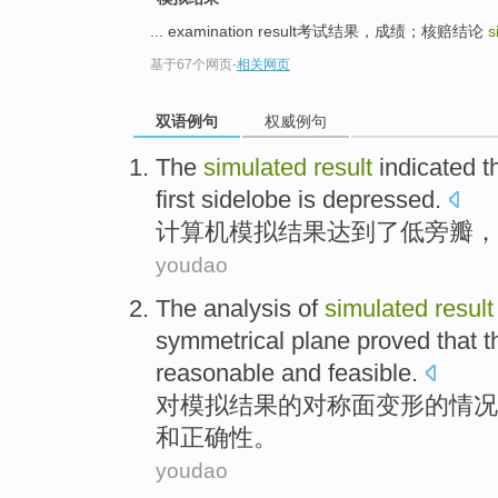
... examination result考试结果，成绩；核赔结论
s
基于67个网页
-
相关网页
双语例句
权威例句
The
simulated
result
indicated
t
first
sidelobe
is depressed.
计算机
模拟
结果
达到
了
低旁
瓣
，
youdao
The
analysis
of
simulated
result
symmetrical
plane
proved that
t
reasonable
and
feasible
.
对
模拟
结果
的
对称
面
变形
的情况
和
正确性
。
youdao