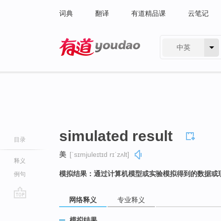
词典
翻译
有道精品课
云笔记
中英
有道 - 网易旗下搜索
simulated result
目录
美
[ˈsɪmjuleɪtɪd rɪˈzʌlt]
释义
模拟结果：通过计算机模型或实验模拟得到的数据或
例句
网络释义
专业释义
go
top
模拟结果