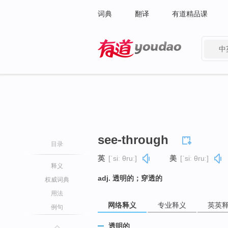
词典
翻译
有道精品课
中
有道 - 网易旗下搜索
see-through
目录
英
[ˈsiː θruː]
美
[ˈsiː θruː]
释义
adj. 透明的；穿透的
权威词典
用法
网络释义
专业释义
英英
例句
透明的