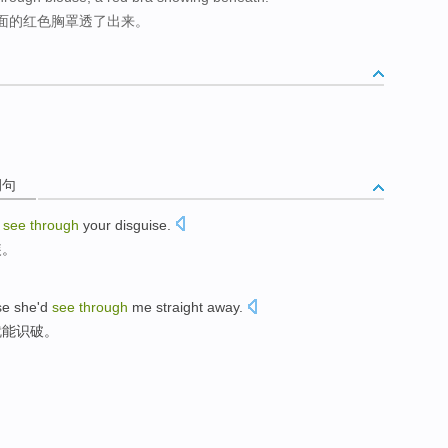
面的红色胸罩透了出来。
例句
see
through
your
disguise
.
装
。
se
she
'd
see
through
me straight away
.
就
能
识破
。