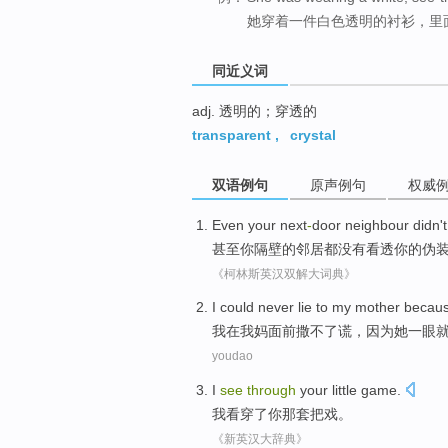
她穿着一件白色透明的衬衫，里
同近义词
adj. 透明的；穿透的
transparent
,
crystal
双语例句
原声例句
权威
Even
your
next
-
door
neighbour
didn't
甚至
你
隔壁的
邻居
都
没有
看透
你的
伪
《柯林斯英汉双解大词典》
I
could never
lie
to
my
mother
becau
我
在
我
妈
面前撒
不
了
谎
，
因为
她
一眼
youdao
I
see
through
your
little game
.
我
看穿
了
你
那套
把戏
。
《新英汉大辞典》