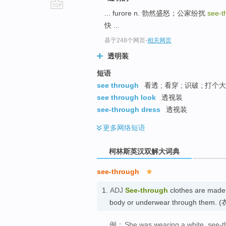
... furore n. 勃然盛怒；公家纷扰
see-t
go
快 ...
top
基于248个网页
-
相关网页
透明装
短语
see through
看透 ; 看穿 ; 识破 ; 打个
see through look
透视装
see-through dress
透视装
更多
网络短语
柯林斯英汉双解大词典
see-through
1.
ADJ
See-through
clothes are made o
body or underwear through the
例：
She was wearing a white, see-t