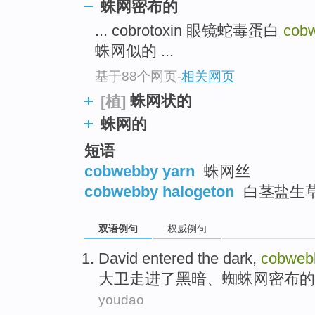
蛛网密布的
top
... cobrotoxin 眼镜蛇毒蛋白
cob
蛛网似的 ...
基于88个网页
-
相关网页
蛛网状的
[植]
蛛网的
短语
cobwebby yarn
蛛网丝
cobwebby halogeton
白茎盐生
双语例句
权威例句
David
entered
the
dark
,
cobweb
大卫
走进
了
黑暗
、
蜘蛛网密布
的
youdao