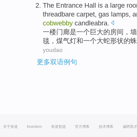
The Entrance Hall
is
a
large
ro
threadbare
carpet
,
gas
lamps,
a
cobwebby
candleabra
.
一楼门廊
是
一
个
巨大
的
房间
，
墙
毯
，
煤气灯
和
一个
大蛇
形状的蛛
youdao
更多双语例句
关于有道
Investors
有道智选
官方博客
技术博客
诚聘英