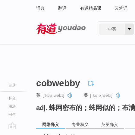
词典
翻译
有道精品课
云笔记
中英
有道 - 网易旗下搜索
cobwebby
目录
英
[ˈkɒbˌwebɪ]
美
[ˈkɑːbˌwebi]
释义
adj. 蛛网密布的；蛛网似的；布
用法
例句
网络释义
专业释义
英英释义
go