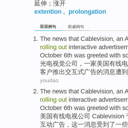
延伸；涨开
extention
,
prolongation
双语例句
权威例句
The
news
that
Cablevision
, an
A
rolling
out
interactive
advertise
October
6th
was greeted
with
s
光电
视觉
公司
，一家
美国
有线电
客户
推出
交互式
广告
的
消息
遭到
youdao
The
news
that
Cablevision
, an
A
rolling
out
interactive
advertise
October
6th
was greeted
with
s
美国
有线电视
公司
Cablevision
互动
广告
，
这
一
消息
受到
了
一些