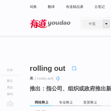
词典
翻译
有道精品课
云笔记
中英
有道 - 网易旗下搜索
rolling out
目录
美
[ˈroʊlɪŋ aʊt]
释义
推出：指公司、组织或政府推出
用法
例句
网络释义
专业释义
英英释义
go