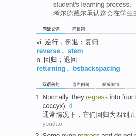
student's learning process.
考尔德戴尔承认这会在学生
同近义词
同根词
vi. 逆行，倒退；复归
reverse
,
stem
n. 回归；退回
returning
,
bsbackspacing
双语例句
原声例句
权威例句
Normally
,
they
regress
into
four
coccyx
).
通常情况下
，
它们
回归
为
四
到
五
youdao
Some
even
regress
and
do not