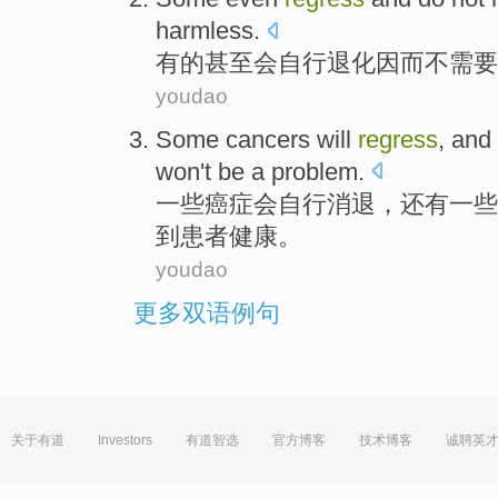
harmless
.
有的
甚至
会自行
退化
因而
不
需要
youdao
Some
cancers
will
regress
,
and 
won
't be a problem.
一些
癌症
会
自行
消退
，
还有
一些
到患者健康。
youdao
更多双语例句
关于有道
Investors
有道智选
官方博客
技术博客
诚聘英