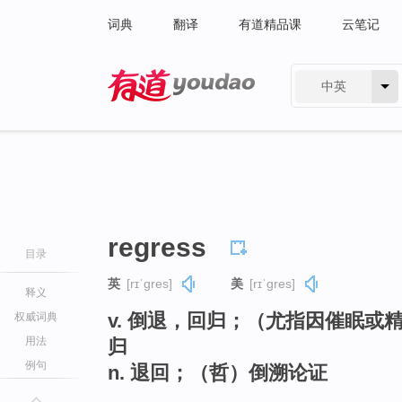
词典
翻译
有道精品课
云笔记
中英
有道 - 网易旗下搜索
regress
目录
英
[rɪˈɡres]
美
[rɪˈɡres]
释义
v. 倒退，回归；（尤指因催眠
权威词典
用法
归
例句
n. 退回；（哲）倒溯论证