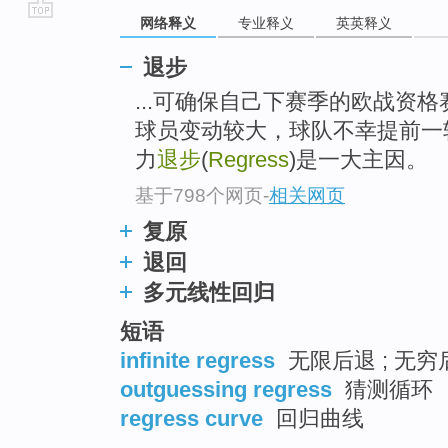
网络释义
专业释义
英英释义
go
top
退步
...可确保自己下赛季的欧战资
球员变动较大，球队不幸提前一
力
退步
(
Regress
)是一大主因。
基于798个网页
-
相关网页
复原
退回
多元线性回归
短语
infinite regress
无限后退 ; 无穷后
outguessing regress
猜测循环
regress curve
回归曲线