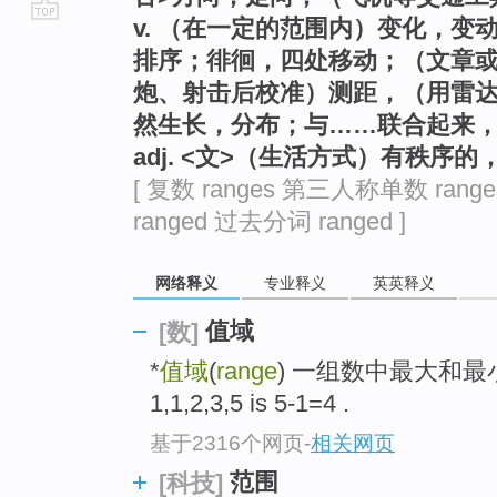
v. （在一定的范围内）变化，
go
排序；徘徊，四处移动；（文章或
top
炮、射击后校准）测距，（用雷
然生长，分布；与……联合起来
adj. <文>（生活方式）有秩序的
[ 复数 ranges 第三人称单数 rang
ranged 过去分词 ranged ]
网络释义
专业释义
英英释义
值域
[数]
*
值域
(
range
) 一组数中最大和最
1,1,2,3,5 is 5-1=4 .
基于2316个网页
-
相关网页
范围
[科技]