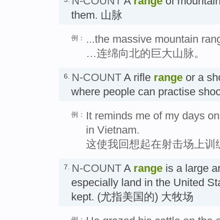
N-COUNT
A
range
of mountains 
them. 山脉
...the massive mountain rang
例：
…连绵向北的巨大山脉。
N-COUNT
A rifle
range
or a sh
6.
where people can practise sho
It reminds me of my days on 
例：
in Vietnam.
这使我回想起在射击场上训
N-COUNT
A
range
is a large a
7.
especially land in the United St
kept. (尤指美国的) 大牧场
例：