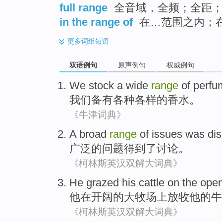
full range
全音域，全频；全距
in the range of
在…范围之内；
更多
词组短语
双语例句
原声例句
权威例句
We
stock a
wide
range
of
perfu
我们
备有
各种
各样
的
香水
。
《牛津词典》
A
broad
range
of
issues
was di
广泛
的
问题
得到
了
讨论。
《柯林斯英汉双解大词典》
He
grazed
his
cattle
on the
ope
他
在
开阔
的
大牧场上放牧
他
的
牛
《柯林斯英汉双解大词典》