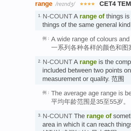
range
CET4 TEM
/reɪndʒ/
N-COUNT
A
range
of
things is
1.
things of the same general
A wide range of colours and 
例：
一系列各种各样的颜色和图
N-COUNT
A
range
is the compl
2.
included between two points on
measurement or quality. 范围
The average age range is b
例：
平均年龄范围是35至55岁。
N-COUNT
The
range
of
someth
3.
area in which it can reach thing