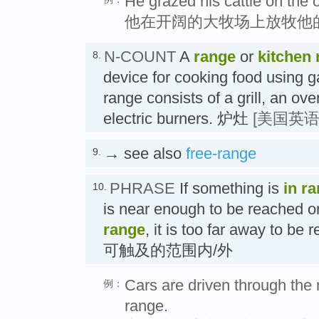
He grazed his cattle on the 
他在开阔的大牧场上放牧他
N-COUNT
A
range
or
kitchen
8.
device for cooking food using gas
range consists of a grill, an o
electric burners. 炉灶
[美国英语
→ see also
free-range
9.
PHRASE
If something is
in r
10.
is near enough to be reached or 
range
, it is too far away to be
可触及的范围内/外
Cars are driven through the
例：
range.