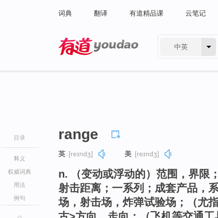
词典
翻译
有道精品课
云笔记
中英
有道 - 网易旗下搜索
range
目录
英
[reɪndʒ]
美
[reɪndʒ]
释义
n. （变动或浮动的）范围，界
权威词典
用法
射击距离；一系列；成套产品，
例句
场，射击场，炸弹试验场；（尤指
古>方向，走向；（飞机等交通工