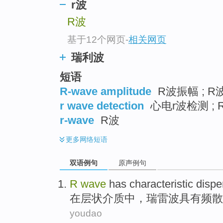
r波
R波
基于12个网页
-
相关网页
瑞利波
短语
R-wave amplitude
R波振幅 ; R
r wave detection
心电r波检测 ;
r-wave
R波
更多
网络短语
双语例句
原声例句
R
wave
has
characteristic
dispe
在
层状
介质
中，瑞
雷波
具有
频散
youdao