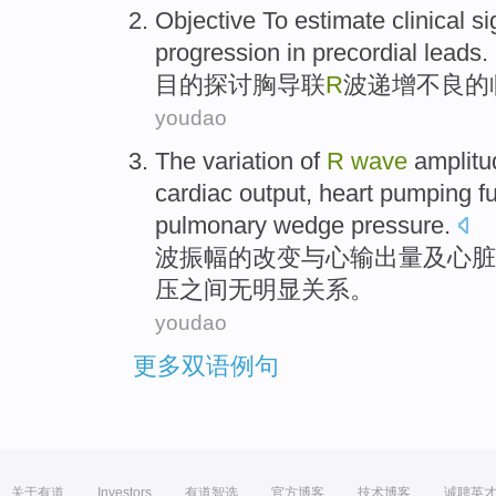
Objective
To estimate
clinical
si
progression in precordial
leads.
目的
探讨
胸导联
R
波
递增
不良
的
youdao
The
variation
of
R
wave
amplitu
cardiac
output
,
heart
pumping
f
pulmonary
wedge
pressure
.
波
振幅
的
改变
与
心
输出
量及
心脏
压
之间无明显关系。
youdao
更多双语例句
关于有道
Investors
有道智选
官方博客
技术博客
诚聘英