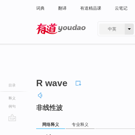
词典
翻译
有道精品课
云笔记
中英
有道 - 网易旗下搜索
R wave
目录
释义
非线性波
例句
网络释义
专业释义
go
top