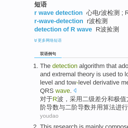
短语
r wave detection
心电r波检测 ;
r-wave-detection
r波检测
detection of R wave
R波捡测
更多
网络短语
双语例句
The
detection
algorithm
that
ado
and
extremal theory
is
used
to
l
level
and
tow
-
level
derivative
me
QRS
wave
.
对于
R
波
，
采用
二级
差分
和
极值
阶
导数
与
二阶导数并用
算法
进行
youdao
This
research
is mainly
compos