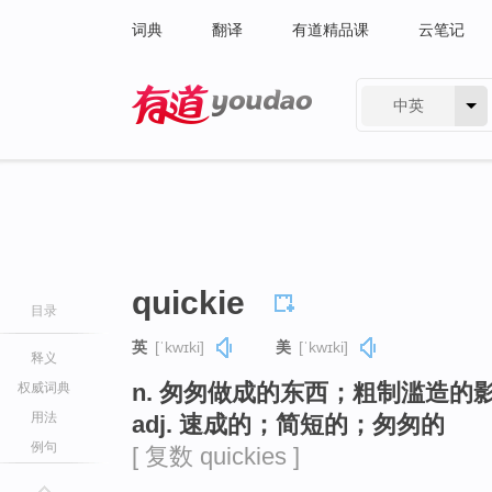
词典
翻译
有道精品课
云笔记
中英
有道 - 网易旗下搜索
quickie
目录
英
[ˈkwɪki]
美
[ˈkwɪki]
释义
n. 匆匆做成的东西；粗制滥造的
权威词典
用法
adj. 速成的；简短的；匆匆的
例句
[ 复数 quickies ]