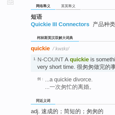
网络释义
英英释义
go
top
短语
Quickie III Connectors
产品种
柯林斯英汉双解大词典
quickie
/ˈkwɪkɪ/
N-COUNT
A
quickie
is somethi
1.
very short time. 很匆匆做完的
...a quickie divorce.
例：
...一次匆忙的离婚。
同近义词
adj. 速成的；简短的；匆匆的