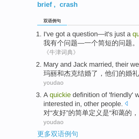
brief
,
crash
双语例句
I
've got
a
question
—it's
just a
qu
我
有
个
问题
—一个
简短
的问题。
《牛津词典》
Mary
and
Jack
married
,
their
we
玛丽
和
杰克
结婚了
，
他们
的
婚礼
youdao
A
quickie
definition
of
'
friendly
' 
interested
in
,
other
people.
对“
友好
”
的
简单
定义
是
“
和蔼
的，
youdao
更多双语例句