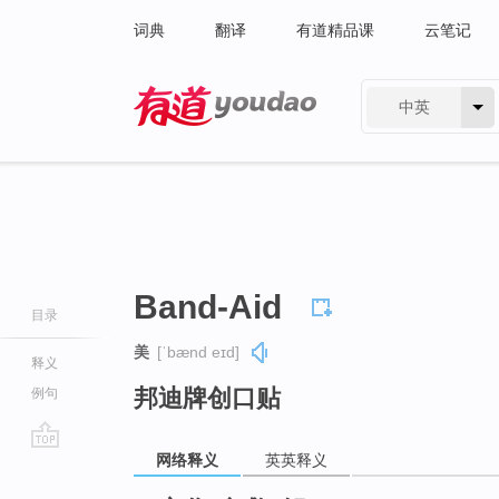
词典
翻译
有道精品课
云笔记
中英
有道 - 网易旗下搜索
Band-Aid
目录
美
[ˈbænd eɪd]
释义
邦迪牌创口贴
例句
网络释义
英英释义
go
top