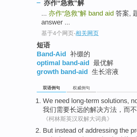
亦作“急救”解
...
亦作“急救”解
band aid
答案, 题
answer ...
基于4个网页
-
相关网页
短语
Band-Aid
补缀的
optimal band-aid
最优解
growth band-aid
生长溶液
双语例句
权威例句
We
need
long-term
solutions
,
no
我们
需要
长远
的
解决方法
，
而不
《柯林斯英汉双解大词典》
But
instead
of
addressing
the
p