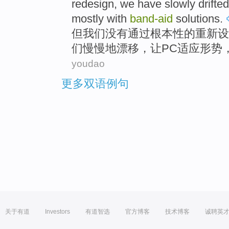
redesign
,
we
have slowly
drifted
mostly
with
band-
aid
solutions
.
但
我们
没有
通过
根本性
的
重新设
们
慢慢
地
漂移
，
让
PC
适应形势
youdao
更多双语例句
关于有道
Investors
有道智选
官方博客
技术博客
诚聘英