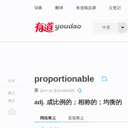
词典
翻译
有道精品课
云笔记
中英
有道 - 网易旗下搜索
proportionable
目录
英
[prəˈpɔːʃ(ə)nəb(ə)l]
释义
adj. 成比例的；相称的；均衡的
用法
网络释义
英英释义
go
top