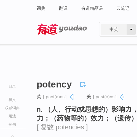
词典
翻译
有道精品课
云笔记
中英
有道 - 网易旗下搜索
potency
目录
英
[ˈpəʊt(ə)nsi]
美
[ˈpoʊt(ə)nsi]
释义
n. （人、行动或思想的）影响
权威词典
用法
力；（药物等的）效力；（遗传
例句
[ 复数 potencies ]