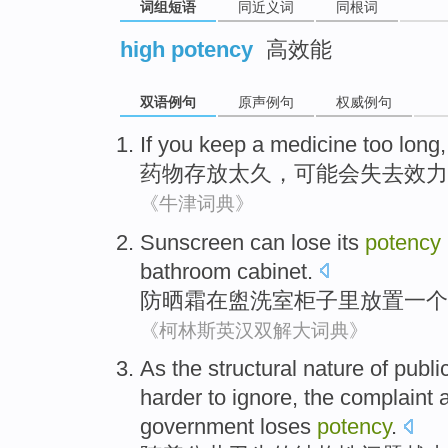
词组短语
同近义词
同根词
high potency
高效能
双语例句
原声例句
权威例句
If you keep a
medicine
too
long
药物
存放
太
久
，
可能
会
失去
效力
《牛津词典》
Sunscreen
can
lose
its
potency
bathroom
cabinet
.
防晒霜
在
盥洗室
柜子里放置
一个
《柯林斯英汉双解大词典》
As the
structural nature
of
publi
harder to
ignore
,
the
complaint
government
loses
potency
.