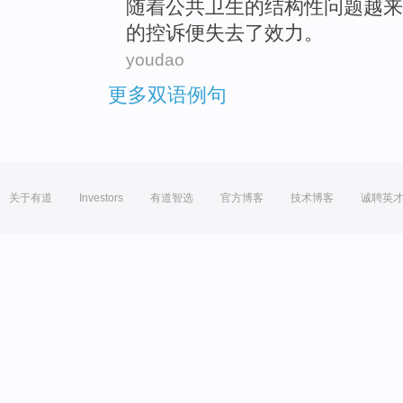
随着
公共
卫生
的
结构性
问题
越来
的
控诉
便失去了
效力
。
youdao
更多双语例句
关于有道
Investors
有道智选
官方博客
技术博客
诚聘英