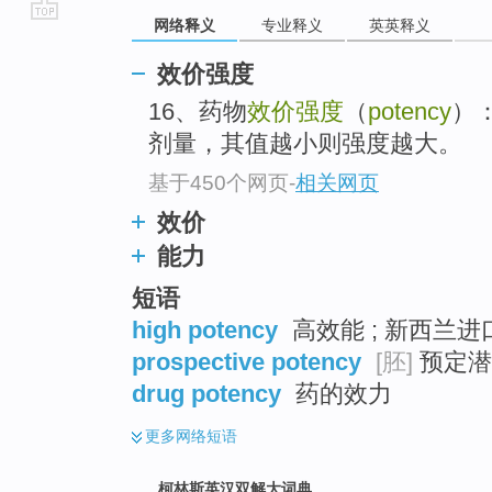
网络释义
专业释义
英英释义
go
top
效价强度
16、药物
效价强度
（
potency
）
剂量，其值越小则强度越大。
基于450个网页
-
相关网页
效价
能力
短语
high potency
高效能 ; 新西兰进口
prospective potency
[胚]
预定潜
drug potency
药的效力
更多
网络短语
柯林斯英汉双解大词典