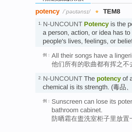
potency
TEM8
/ˈpəʊtənsɪ/
N-UNCOUNT
Potency
is the p
1.
a person, action, or idea has to
people's lives, feelings, or be
All their songs have a linger
例：
他们所有的歌曲都有挥之不
N-UNCOUNT
The
potency
of a
2.
chemical is its strength.
Sunscreen can lose its potenc
例：
bathroom cabinet.
防晒霜在盥洗室柜子里放置