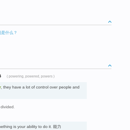
区别是什么？
4
( powering, powered, powers )
r
, they have a lot of control over people and
divided.
。
thing is your ability to do it. 能力