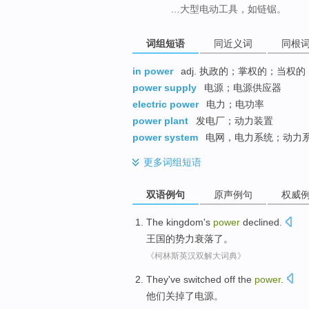
…大型电动工具，如链锯。
词组短语
同近义词
同根
in power
adj. 执政的；掌权的；当权的
power supply
电源；电源供应器
electric power
电力；电功率
power plant
发电厂；动力装置
power system
电网，电力系统；动力
更多
词组短语
双语例句
原声例句
权威
The
kingdom
's
power
declined
.
王国
的
势力
衰落了
。
《柯林斯英汉双解大词典》
They
've switched off
the
power
.
他们
关掉
了电源。