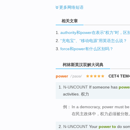
更多
网络短语
相关文章
1.
authority和power在表示“权力”时，
2.
“充电宝”、“移动电源”用英语怎么说？
3.
force和power有什么区别吗？
柯林斯英汉双解大词典
power
CET4 TEM
/ˈpaʊə/
1.
N-UNCOUNT
If someone has
powe
activities. 权力
例：
In a democracy, power must be 
在民主政体中，权力必须被分散
2.
N-UNCOUNT
Your
power
to
do some