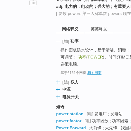
adj. 电力的，电动的；强大的；有重
go
[ 复数 powers 第三人称单数 powers 现在分
top
网络释义
英英释义
功率
[物]
操作面板防水设计，易于清洁、消毒；
可调节；
功率
(
POWER
)、时间(TIME
选配电脑。
基于6161个网页
-
相关网页
权力
[法]
电源
电源开关
短语
power station
[电]
发电厂 ; 发电站
power factor
[电]
功率因数 ; 功率因素 
Power Forward
大前锋 ; 大先锋 ; 