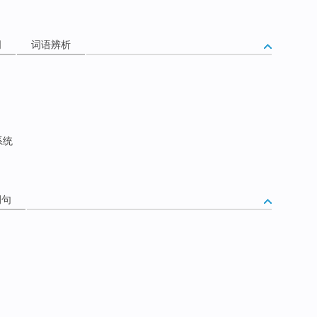
词
词语辨析
系统
例句