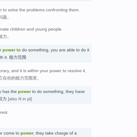
 to solve the problems confronting them.
问题。
nate children and young people.
能力。
r
power
to
do something, you are able to do it
with it. 能力范围
rary, and it is within your power to resolve it.
它在你的能力范围里。
y has the
power
to do something, they have
) 权力
[also N in pl]
rest.
r come to
power
, they take charge of a