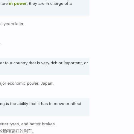
e are
in power
, they are in charge of a
l years later.
.
er to a country that is very rich or important, or
ajor economic power, Japan.
。
g is the ability that it has to move or affect
tter tyres, and better brakes.
轮胎和更好的刹车。