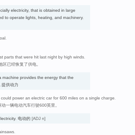
ally electricity, that is obtained in large
ed to operate lights, heating, and machinery.
oal.
 parts that were hit last night by high winds.
地区已经恢复了供电。
 machine provides the energy that the
. 为…提供动力
d, could power an electric car for 600 miles on a single charge.
驱动一辆电动汽车行驶600英里。
electricity. 电动的
[ADJ n]
hainsaws.