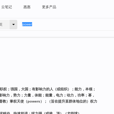
云笔记
惠惠
更多产品
英
，职权；强国，大国；有影响力的人（或组织）；能力，本领；
影响力，势力；力量，体能；能量，电力；动力，功率；幂，
教）掌权天使（powers）；（旨在提升某群体地位的）权力
迅猛移动，快速前进；猛力踢（或推、顶）（尤指球）