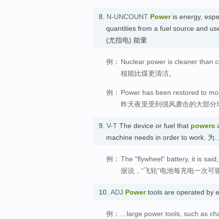
8.
N-UNCOUNT
Power
is energy, especi
quantities from a fuel source and us
(尤指电) 能量
例：
Nuclear power is cleaner than c
核能比煤更清洁。
例：
Power has been restored to most
昨天夜里受到强风袭击的大部分
9.
V-T
The device or fuel that
powers
a
machine needs in order to work
例：
The "flywheel" battery, it is sai
据说，“飞轮”电池每充电一次可
10.
ADJ
Power
tools are operated by 
例：
...large power tools, such as c