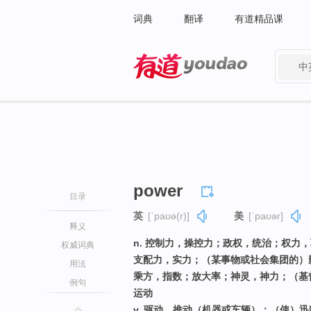
词典
翻译
有道精品课
中
有道 - 网易旗下搜索
power
目录
英
[ˈpaʊə(r)]
美
[ˈpaʊər]
释义
n. 控制力，操控力；政权，统治；权力
权威词典
支配力，实力；（某事物或社会集团的）
用法
乘方，指数；放大率；神灵，神力；（基督
例句
运动
v. 驱动，推动（机器或车辆）；（使）