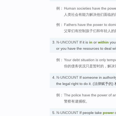
例：
Human societies have the power
人类社会有能力解决他们面临的
例：
Fathers have the power to domi
父辈们有控制孩子们和年轻人的
3.
N-UNCOUNT
If it is
in
or
within
you
or you have the resources to deal 
例：
Your debt situation is only tempo
你的债务状况只是暂时的，解决
4.
N-UNCOUNT
If someone in authorit
the legal right to do it. (法律赋予的
例：
The police have the power of ar
警察有逮捕权。
5.
N-UNCOUNT
If people take
power
o