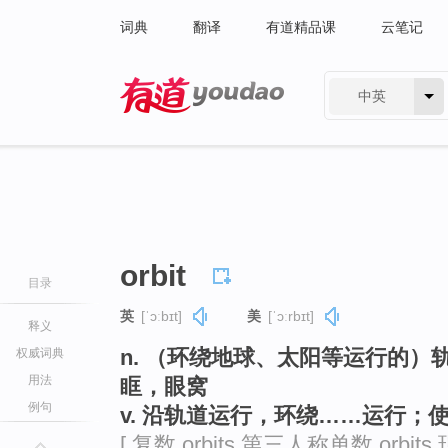
词典
翻译
有道精品课
云笔记
中英
有道 - 网易旗下搜索
orbit
目录
英
[ˈɔːbɪt]
美
[ˈɔːrbɪt]
释义
n. （环绕地球、太阳等运行的
权威词典
用法
眶，眼窝
例句
v. 沿轨道运行，环绕……运行；
[ 复数 orbits 第三人称单数 orbits 