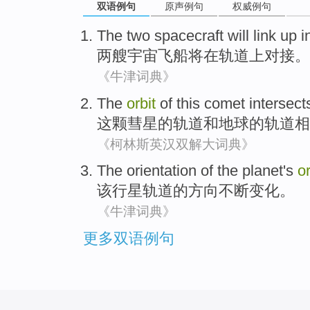
双语例句
原声例句
权威例句
The
two
spacecraft
will
link up
i
两
艘宇宙飞船
将
在
轨道上对接
。
《牛津词典》
The
orbit
of
this
comet
intersect
这
颗彗星
的
轨道
和
地球
的轨道
相
《柯林斯英汉双解大词典》
The
orientation
of
the
planet
's
or
该
行星
轨道
的
方向
不断
变化
。
《牛津词典》
更多双语例句