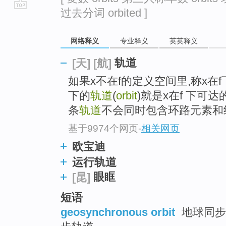
过去分词 orbited ]
go
top
网络释义
专业释义
英英释义
轨道
[天]
[航]
如果x不在f的定义空间里,称x在f下是终
下的
轨道
(
orbit
)就是x在f 下可达
条
轨道
不会同时包含环路元素和
基于9974个网页
-
相关网页
欧宝迪
运行轨道
眼眶
[昆]
短语
geosynchronous orbit
地球同步轨