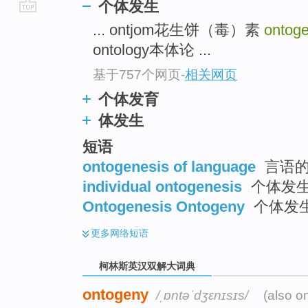
个体发生
go
... ontjom花生饼（毒）素
ontoge
top
ontology本体论 ...
基于757个网页
-
相关网页
个体发育
体发生
短语
ontogenesis of language
言语的
individual ontogenesis
个体发
Ontogenesis Ontogeny
个体发
更多
网络短语
柯林斯英汉双解大词典
ontogeny
/ˌɒntəˈdʒɛnɪsɪs/
(also o