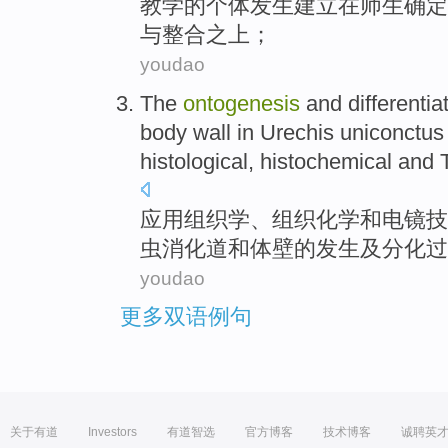
教学
的
个体
发生
建立
在
师生
确定
与
整合
之上；
youdao
The
ontogenesis
and
differentia
body wall in Urechis
uniconctus
histological
,
histochemical
and
应用
组织学
、组织
化学
和
电镜
技
虫
消化道
和体壁
的
发生
及
分化
过
youdao
更多双语例句
关于有道
Investors
有道智选
官方博客
技术博客
诚聘英