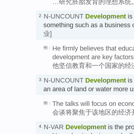
…研究胚胎发育的理想系统
N-UNCOUNT
Development
is
2.
something such as a business 
业]
He firmly believes that educ
例：
development are key factors
他坚信教育和一个国家的经
N-UNCOUNT
Development
is
3.
an area of land or water more u
The talks will focus on econ
例：
会谈将聚焦于该地区的经济
N-VAR
Development
is the pro
4.