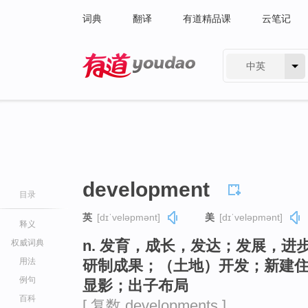
词典
翻译
有道精品课
云笔记
中英
有道 - 网易旗下搜索
development
目录
英
[dɪˈveləpmənt]
美
[dɪˈveləpmənt]
释义
n. 发育，成长，发达；发展，
权威词典
用法
研制成果；（土地）开发；新建
例句
显影；出子布局
百科
[ 复数 developments ]