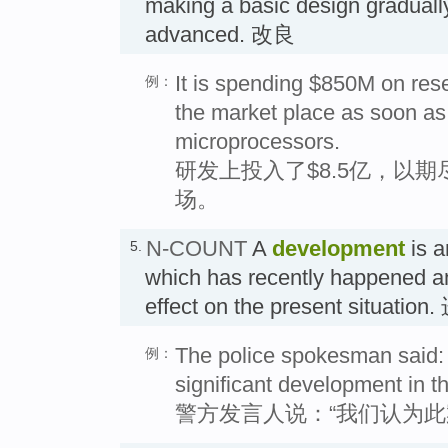
making a basic design graduall
advanced. 改良
It is spending $850M on res
例：
the market place as soon as 
microprocessors.
研发上投入了$8.5亿，以
场。
N-COUNT
A
development
is a
5.
which has recently happened and
effect on the present situation
The police spokesman said:
例：
significant development in t
警方发言人说：“我们认为此