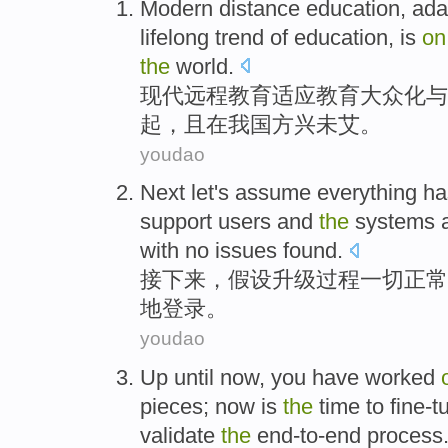
Modern
distance
education
,
ada
lifelong
trend
of education, is
on
the
world
.
现代
远程
教育
适应
教育
大众化
与
起，且
在
我国
方兴未艾。
youdao
Next let
's assume
everything ha
support
users
and
the
systems
with no issues found.
接下来
，
假设
升级过程
一切
正常
地登录
。
youdao
Up until
now
, you have worked
pieces; now is
the
time to
fine-t
validate
the
end-to-end
process