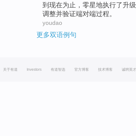
到
现在
为止，零星地执行了
升级
调整
并
验证
端
对端过程。
youdao
更多双语例句
关于有道
Investors
有道智选
官方博客
技术博客
诚聘英