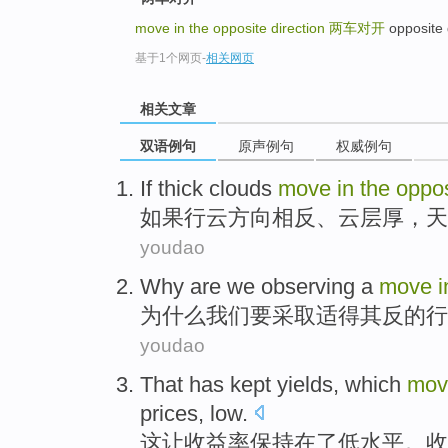
move in the opposite direction
两车对开
opposite 
基于1个网页
-
相关网页
相关文章
双语例句
原声例句
权威例句
If
thick
clouds
move
in
the
oppos
如果
行云
方向
相反
、云层
厚
，
天
youdao
Why are
we
observing a
move
为什么
我们
要采取
适得其反
的
行
youdao
That
has kept
yields
,
which
mov
prices
,
low
.
这
让
收益率
保持
在
了
低水平。收