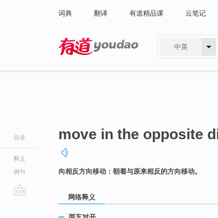
词典
翻译
有道精品课
云笔记
中英
有道 - 网易旗下搜索
move in the opposite d
目录
释义
向相反方向移动：朝着与原来相反的方向移动。
例句
网络释义
go
top
两车对开