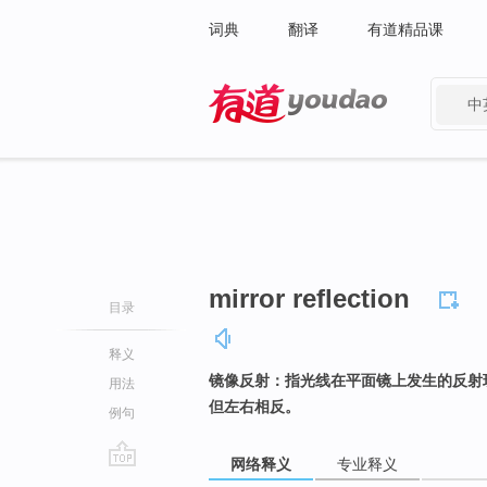
词典
翻译
有道精品课
中
有道 - 网易旗下搜索
mirror reflection
目录
释义
镜像反射：指光线在平面镜上发生的反射
用法
但左右相反。
例句
网络释义
专业释义
go