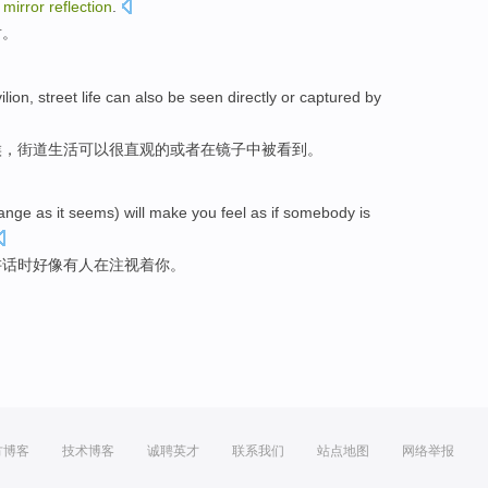
a
mirror
reflection
.
射
。
ilion
,
street
life
can also
be
seen
directly
or
captured
by
候，
街道
生活
可以
很
直观
的
或者
在
镜子中
被
看到
。
ange as it
seems
)
will
make
you
feel
as if
somebody is
讲话
时
好像
有人
在
注视
着你。
方博客
技术博客
诚聘英才
联系我们
站点地图
网络举报