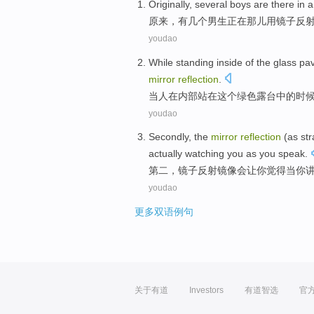
Originally
,
several
boys
are
there
in
原来
，
有几个
男生
正在
那儿
用
镜子
反
youdao
While
standing
inside
of
the
glass pav
mirror
reflection
.
当
人在
内部
站
在
这个
绿色
露台
中的时
youdao
Secondly
,
the
mirror
reflection
(
as
str
actually watching
you
as
you
speak
.
第二
，
镜子
反射
镜像
会
让
你
觉得
当
你
youdao
更多双语例句
关于有道
Investors
有道智选
官