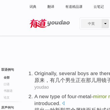
词典
翻译
有道精品课
云笔记
中英
有道 - 网易旗下搜索
双语例句
Originally
,
several
boys
are
ther
全部
原来
，
有几个
男生
正在
那儿
用
镜
口语
youdao
书面语
A
new
type
of four-metal-
mirror
论文
introduced.
原声例句