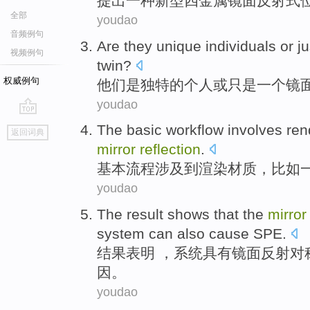
提出
一种
新型
四
金属
镜面反射式
全部
youdao
音频例句
Are
they
unique
individuals
or
ju
视频例句
twin
?
权威例句
他们
是
独特的
个人
或
只是
一个
镜
youdao
go
The
basic
workflow
involves
ren
返回词典
top
mirror
reflection
.
基本
流程
涉及到
渲染
材质
，
比如
youdao
The result
shows that
the
mirror
system
can also
cause
SPE
.
结果
表明
，
系统
具有
镜面
反射
对
因。
youdao