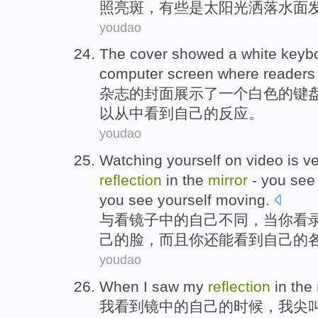
照亮斑，有些是
太阳光
洒落水面
youdao
The
cover
showed
a
white
keyb
computer
screen where
readers
杂志的
封面
展示
了
一个
白色
的
键
以
从中看到
自己
的反应。
youdao
Watching
yourself
on video
is v
reflection
in the
mirror
-
you
see
you
see yourself moving.
与
看
镜子
中的
自己
不同
，当
你
看
己
的
脸
，而且你还能看到自己的
youdao
When
I
saw
my
reflection
in the
我
看到
镜
中的
自己
的
时候
，我尖