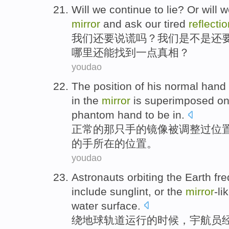
Will
we
continue
to
lie
? Or will 
mirror
and
ask
our tired
reflecti
我们
还要
说谎
吗？我们是不是
还
哪里还
能
找到
一点
真相
？
youdao
The
position
of
his
normal
hand
in the
mirror
is superimposed
o
phantom
hand to be in.
正常
的
那
只
手
的
镜像
被
调整
过
位
的手所在的位置。
youdao
Astronauts
orbiting
the Earth
fre
include sunglint
, or
the
mirror
-li
water surface
.
绕
地球轨道运行
的
时候，
宇航员