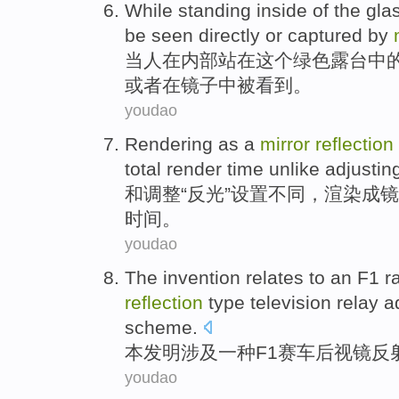
While
standing
inside
of
the
gla
be
seen
directly
or
captured
by
当
人在
内部
站
在
这个
绿色
露台
中
或者
在
镜子中
被
看到
。
youdao
Rendering
as a
mirror
reflection
total
render
time
unlike
adjustin
和
调整
“
反光
”
设置
不同
，
渲染
成
镜
时间
。
youdao
The invention
relates to
an
F1
r
reflection
type
television
relay
a
scheme
.
本
发明
涉及
一种
F1
赛车
后视镜
反
youdao