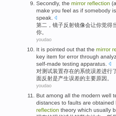
Secondly
,
the
mirror
reflection
(
make
you
feel
as if
somebody i
speak
.
第二
，
镜子
反射
镜像
会
让
你
觉得
你。
youdao
It
is pointed
out that
the
mirror
r
key item for
error
through analy
self-made
testing
apparatus.
对
测试
装置存在
的
系统
误差
进行
面
反射
是
产生误差的
主要
原因。
youdao
But among
all the
modern
well t
distances
to
faults
are
obtained
reflection
theory which
usually
br