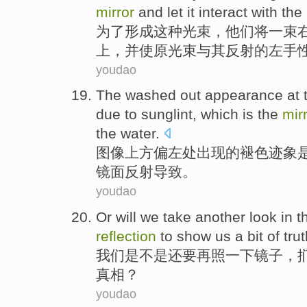
mirror
and
let
it
interact
with
the
为了
形成
这种
光束
，
他们
将
一
束
上
，
并
使
原光束与其反射
的
左手
youdao
The washed out
appearance
at
due
to
sunglint
,
which is
the
mir
the
water
.
图像
上方
偏左
处
出现
的
褪色迹象
镜面
反射
导致
。
youdao
Or will
we
take
another
look
in 
reflection
to
show us
a bit
of
tru
我们
是不是还要
再
照
一下
镜子
，
真相
？
youdao