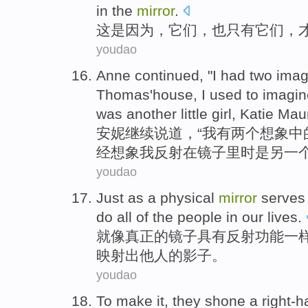
in the
mirror
.
这
是因为
，
它们
，
也
只有
它们，
youdao
A
nne continued, "I had two imagi
Thomas'house, I used to imagi
was another little girl, Katie Mau
安
妮继续说道，“我有两个想象中
经想象我反射在镜子里时是另一个
youdao
Just
as
a physical
mirror
serve
do
all
of the
people
in
our
lives
.
就
像
真正
的
镜子
具有
反射
功能
一
映射出他人的影子。
youdao
To
make
it,
they
shone
a
right-