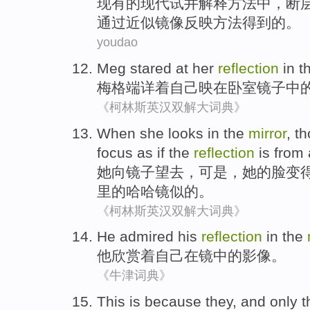
现有
的
现代
试
井解释
方法
中，
断
通过
近似
镜像反映方法得到的。
youdao
Meg
stared at
her
reflection
in
t
梅格
端详着
自己
映
在
卧室
镜子中
《柯林斯英汉双解大词典》
When
she
looks in the
mirror
,
th
focus as if the
reflection
is from
她
向
镜子
望去，
可是
，
她
的
脸
变
里的哈哈镜似的。
《柯林斯英汉双解大词典》
He
admired
his
reflection
in
the
他
欣赏着
自己
在
镜
中的
影像
。
《牛津词典》
This
is because
they
,
and
only
t