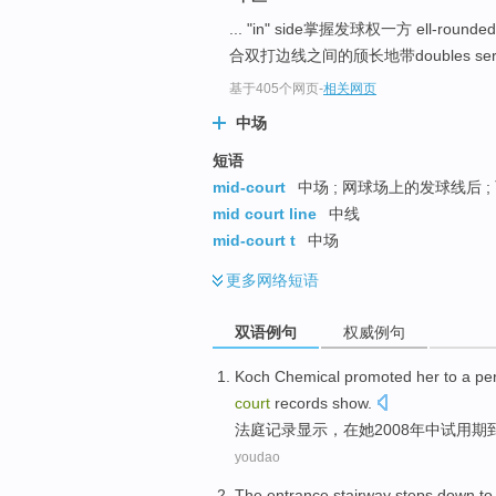
... "in" side掌握发球权一方 ell-rou
合双打边线之间的颀长地带doubles servic
基于405个网页
-
相关网页
中场
短语
mid-court
中场 ; 网球场上的发球线后 ;
mid court line
中线
mid-court t
中场
更多
网络短语
双语例句
权威例句
Koch
Chemical
promoted
her
to
a
pe
court
records
show
.
法庭
记录
显示
，
在
她
2008
年中
试用期
youdao
The entrance
stairway
steps down
to