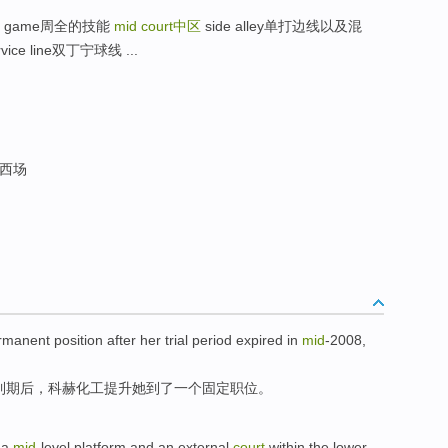
nded game周全的技能
mid court
中区
side alley单打边线以及混
e line双丁宁球线 ...
 西场
rmanent
position
after
her
trial period
expired
in
mid
-
2008,
到期
后
，
科赫
化工
提升
她到了
一个
固定
职位
。
a
mid
-level
platform
and
an
external
court
within the
lower