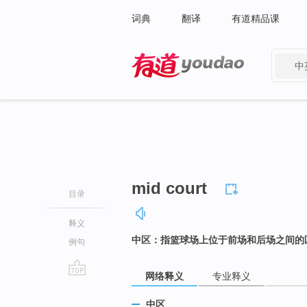
词典
翻译
有道精品课
中
有道 - 网易旗下搜索
mid court
目录
释义
中区：指篮球场上位于前场和后场之间的
例句
网络释义
专业释义
go
top
中区