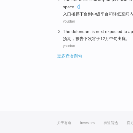
space
.
入口
楼梯
下台
到
中级
平台
和
降低
空间
youdao
The defendant
is next
expected
to ap
预期
，
被告
下次
将于12月中旬出庭。
youdao
更多双语例句
关于有道
Investors
有道智选
官