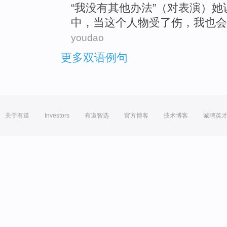
“
我
没有
其他
办法
”（
对
表演
）
她
中，
当
这个
人物受了
伤
，我也会
youdao
更多双语例句
关于有道
Investors
有道智选
官方博客
技术博客
诚聘英