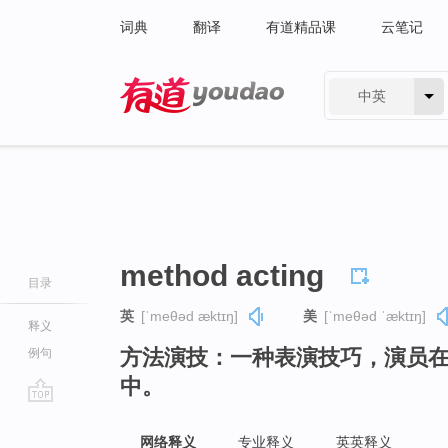
词典
翻译
有道精品课
云笔记
中英
有道 - 网易旗下搜索
method acting
目录
英
[ˈmeθəd æktɪŋ]
美
[ˈmeθəd ˈæktɪŋ]
释义
方法演技：一种表演技巧，演员
例句
中。
go
top
网络释义
专业释义
英英释义