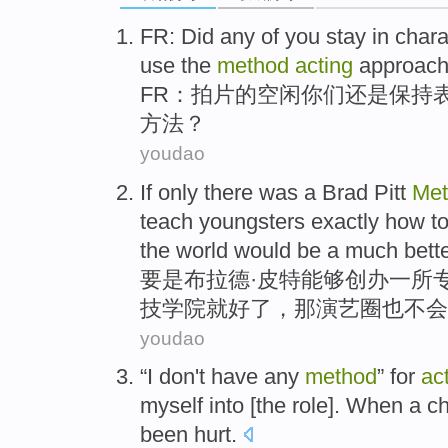
FR
: Did any
of
you
stay
in chara
use the
method
acting
approac
FR
：拍片
的
空闲
你们
还是保持
方法
？
youdao
If only there
was
a
Brad
Pitt
Met
teach
youngsters exactly
how
t
the world
would be
a much
bett
要是
布拉德
·
皮特
能够
创办
一
所
技
学院
就
好
了，
那
演艺圈
也
不会
youdao
“
I
don't have
any
method
”
for
ac
myself
into [the
role
].
When
a c
been hurt.